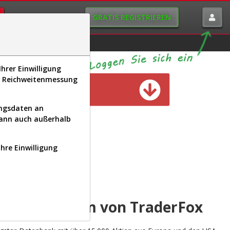
GRATIS REGISTRIEREN
istorie
Macro-View
hrer Einwilligung
s, Reichweitenmessung
n verfügbar
ungsdaten an
kann auch außerhalb
Ihre Einwilligung
INAL
yse-Plattform von TraderFox