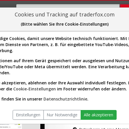
Cookies und Tracking auf traderfox.com
(Bitte wählen Sie Ihre Cookie-Einstellungen)
plorer
Sector-Spider
Easy-Scan
Visualizations
H
ge Cookies, damit unsere Website technisch funktioniert. Mit I
m Dienste von Partnern, z. B. für eingebettete YouTube-Video
tion ist nur für Premium-Kunde
erbung.
ionen auf Ihrem Gerät gespeichert oder ausgelesen und Nutz
gle/YouTube oder Meta übermittelt werden. Eine Verarbeitung 
nden.
 akzeptieren, ablehnen oder Ihre Auswahl individuell festlegen. 
ber die
Cookie-Einstellungen
im Footer widerrufen oder ändern.
AKTIEN-TERM
finden Sie in unserer
Datenschutzrichtlinie
.
Die Aktienanal
Einstellungen
Nur Notwendige
Alle akzeptieren