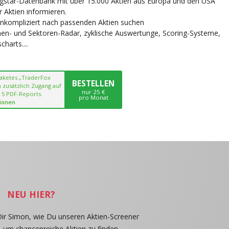
ngstar-Datenbank mit über 15.000 Aktien aus Europa und den USA
r Aktien informieren.
unkompliziert nach passenden Aktien suchen
chen- und Sektoren-Radar, zyklische Auswertunge, Scoring-Systeme,
harts....
paketes „TraderFox
BESTELLEN
 zusätzlich Zugang auf
nur 25 €
 5 PDF-Reports.
pro Monat
ionen
NEU HIER?
Dir Simon, wie Du unseren Aktien-Screener
, um chancenreiche Aktien zu finden.