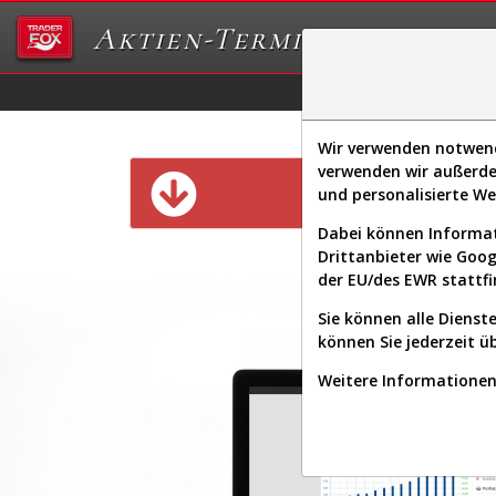
Aktien-Terminal
Daten/Graphs
Ex
Wir verwenden notwendi
verwenden wir außerde
Diese Funk
und personalisierte W
Dabei können Informat
Drittanbieter wie Goo
der EU/des EWR stattfi
Sie können alle Dienste
können Sie jederzeit ü
Weitere Informationen 