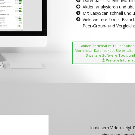
Datenbasis ist eine Morni
Aktien analysieren und übe
Mit EasyScan schnell und 
Viele weitere Tools: Bran
Peer-Group- und Vergleichsc
aktien Terminal ist Teil des Abo
Morninstar-Datenpaket“. Sie erhalten
3 weitere Software-Tools und
Weitere Informat
In diesem Video zeigt 
einsetzen kannst