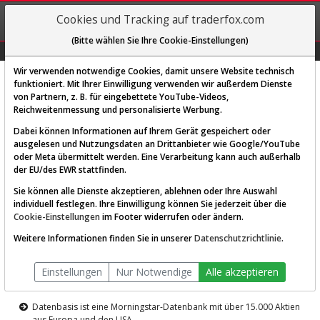
REGIS-
Cookies und Tracking auf traderfox.com
TRIEREN
(Bitte wählen Sie Ihre Cookie-Einstellungen)
Graphs
Explorer
Sector
Scan
Visual
Historie
Macro
Wir verwenden notwendige Cookies, damit unsere Website technisch
funktioniert. Mit Ihrer Einwilligung verwenden wir außerdem Dienste
von Partnern, z. B. für eingebettete YouTube-Videos,
Diese Funktion ist nur für
Reichweitenmessung und personalisierte Werbung.
Premium-Kunden verfügbar
Dabei können Informationen auf Ihrem Gerät gespeichert oder
ausgelesen und Nutzungsdaten an Drittanbieter wie Google/YouTube
oder Meta übermittelt werden. Eine Verarbeitung kann auch außerhalb
der EU/des EWR stattfinden.
Sie können alle Dienste akzeptieren, ablehnen oder Ihre Auswahl
individuell festlegen. Ihre Einwilligung können Sie jederzeit über die
Cookie-Einstellungen
im Footer widerrufen oder ändern.
AKTIEN-TERMINAL
Weitere Informationen finden Sie in unserer
Datenschutzrichtlinie
.
Die Aktienanalyse-Plattform von
Einstellungen
Nur Notwendige
Alle akzeptieren
TraderFox
Datenbasis ist eine Morningstar-Datenbank mit über 15.000 Aktien
aus Europa und den USA