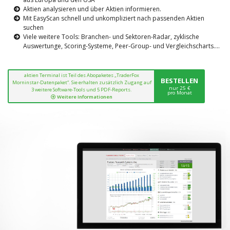
Aktien analysieren und über Aktien informieren.
Mit EasyScan schnell und unkompliziert nach passenden Aktien
suchen
Viele weitere Tools: Branchen- und Sektoren-Radar, zyklische
Auswertunge, Scoring-Systeme, Peer-Group- und Vergleichscharts....
aktien Terminal ist Teil des Abopaketes „TraderFox
BESTELLEN
Morninstar-Datenpaket“. Sie erhalten zusätzlich Zugang auf
nur 25 €
3 weitere Software-Tools und 5 PDF-Reports.
pro Monat
Weitere Informationen