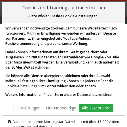
REGIS-
Cookies und Tracking auf traderfox.com
TRIEREN
(Bitte wählen Sie Ihre Cookie-Einstellungen)
Graphs
Explorer
Sector
Scan
Visual
Historie
Macro
Wir verwenden notwendige Cookies, damit unsere Website technisch
funktioniert. Mit Ihrer Einwilligung verwenden wir außerdem Dienste
von Partnern, z. B. für eingebettete YouTube-Videos,
Diese Funktion ist nur für
Reichweitenmessung und personalisierte Werbung.
Premium-Kunden verfügbar
Dabei können Informationen auf Ihrem Gerät gespeichert oder
ausgelesen und Nutzungsdaten an Drittanbieter wie Google/YouTube
oder Meta übermittelt werden. Eine Verarbeitung kann auch außerhalb
der EU/des EWR stattfinden.
Sie können alle Dienste akzeptieren, ablehnen oder Ihre Auswahl
individuell festlegen. Ihre Einwilligung können Sie jederzeit über die
Cookie-Einstellungen
im Footer widerrufen oder ändern.
AKTIEN-TERMINAL
Weitere Informationen finden Sie in unserer
Datenschutzrichtlinie
.
Die Aktienanalyse-Plattform von
Einstellungen
Nur Notwendige
Alle akzeptieren
TraderFox
Datenbasis ist eine Morningstar-Datenbank mit über 15.000 Aktien
aus Europa und den USA