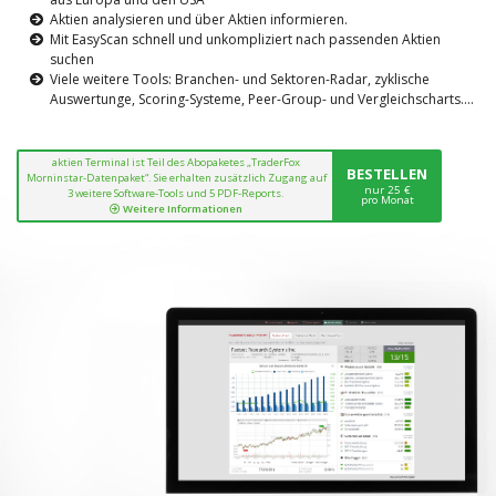
Aktien analysieren und über Aktien informieren.
Mit EasyScan schnell und unkompliziert nach passenden Aktien
suchen
Viele weitere Tools: Branchen- und Sektoren-Radar, zyklische
Auswertunge, Scoring-Systeme, Peer-Group- und Vergleichscharts....
aktien Terminal ist Teil des Abopaketes „TraderFox
BESTELLEN
Morninstar-Datenpaket“. Sie erhalten zusätzlich Zugang auf
nur 25 €
3 weitere Software-Tools und 5 PDF-Reports.
pro Monat
Weitere Informationen