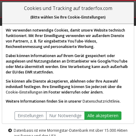
REGIS-
Cookies und Tracking auf traderfox.com
TRIEREN
(Bitte wählen Sie Ihre Cookie-Einstellungen)
Graphs
Explorer
Sector
Scan
Visual
Historie
Macro
Wir verwenden notwendige Cookies, damit unsere Website technisch
funktioniert. Mit Ihrer Einwilligung verwenden wir außerdem Dienste
von Partnern, z. B. für eingebettete YouTube-Videos,
Diese Funktion ist nur für
Reichweitenmessung und personalisierte Werbung.
Premium-Kunden verfügbar
Dabei können Informationen auf Ihrem Gerät gespeichert oder
ausgelesen und Nutzungsdaten an Drittanbieter wie Google/YouTube
oder Meta übermittelt werden. Eine Verarbeitung kann auch außerhalb
der EU/des EWR stattfinden.
Sie können alle Dienste akzeptieren, ablehnen oder Ihre Auswahl
individuell festlegen. Ihre Einwilligung können Sie jederzeit über die
Cookie-Einstellungen
im Footer widerrufen oder ändern.
AKTIEN-TERMINAL
Weitere Informationen finden Sie in unserer
Datenschutzrichtlinie
.
Die Aktienanalyse-Plattform von
Einstellungen
Nur Notwendige
Alle akzeptieren
TraderFox
Datenbasis ist eine Morningstar-Datenbank mit über 15.000 Aktien
aus Europa und den USA