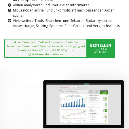
Aktien analysieren und über Aktien informieren.
Mit EasyScan schnell und unkompliziert nach passenden Aktien
suchen
Viele weitere Tools: Branchen- und Sektoren-Radar, zyklische
Auswertunge, Scoring-Systeme, Peer-Group- und Vergleichscharts....
aktien Terminal ist Teil des Abopaketes „TraderFox
BESTELLEN
Morninstar-Datenpaket“. Sie erhalten zusätzlich Zugang auf
nur 25 €
3 weitere Software-Tools und 5 PDF-Reports.
pro Monat
Weitere Informationen