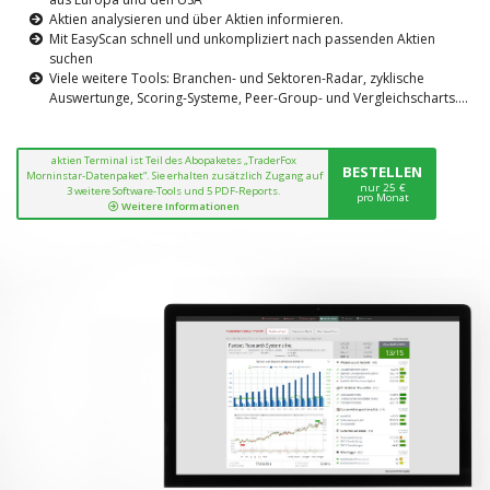
Aktien analysieren und über Aktien informieren.
Mit EasyScan schnell und unkompliziert nach passenden Aktien
suchen
Viele weitere Tools: Branchen- und Sektoren-Radar, zyklische
Auswertunge, Scoring-Systeme, Peer-Group- und Vergleichscharts....
aktien Terminal ist Teil des Abopaketes „TraderFox
BESTELLEN
Morninstar-Datenpaket“. Sie erhalten zusätzlich Zugang auf
nur 25 €
3 weitere Software-Tools und 5 PDF-Reports.
pro Monat
Weitere Informationen