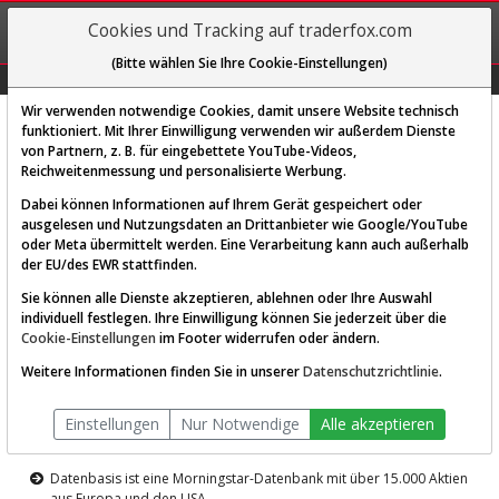
REGIS-
Cookies und Tracking auf traderfox.com
TRIEREN
(Bitte wählen Sie Ihre Cookie-Einstellungen)
Graphs
Explorer
Sector
Scan
Visual
Historie
Macro
Wir verwenden notwendige Cookies, damit unsere Website technisch
funktioniert. Mit Ihrer Einwilligung verwenden wir außerdem Dienste
von Partnern, z. B. für eingebettete YouTube-Videos,
Diese Funktion ist nur für
Reichweitenmessung und personalisierte Werbung.
Premium-Kunden verfügbar
Dabei können Informationen auf Ihrem Gerät gespeichert oder
ausgelesen und Nutzungsdaten an Drittanbieter wie Google/YouTube
oder Meta übermittelt werden. Eine Verarbeitung kann auch außerhalb
der EU/des EWR stattfinden.
Sie können alle Dienste akzeptieren, ablehnen oder Ihre Auswahl
individuell festlegen. Ihre Einwilligung können Sie jederzeit über die
Cookie-Einstellungen
im Footer widerrufen oder ändern.
AKTIEN-TERMINAL
Weitere Informationen finden Sie in unserer
Datenschutzrichtlinie
.
Die Aktienanalyse-Plattform von
Einstellungen
Nur Notwendige
Alle akzeptieren
TraderFox
Datenbasis ist eine Morningstar-Datenbank mit über 15.000 Aktien
aus Europa und den USA