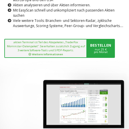
Aktien analysieren und über Aktien informieren.
Mit EasyScan schnell und unkompliziert nach passenden Aktien
suchen
Viele weitere Tools: Branchen- und Sektoren-Radar, zyklische
Auswertunge, Scoring-Systeme, Peer-Group- und Vergleichscharts....
aktien Terminal ist Teil des Abopaketes „TraderFox
BESTELLEN
Morninstar-Datenpaket“. Sie erhalten zusätzlich Zugang auf
nur 25 €
3 weitere Software-Tools und 5 PDF-Reports.
pro Monat
Weitere Informationen