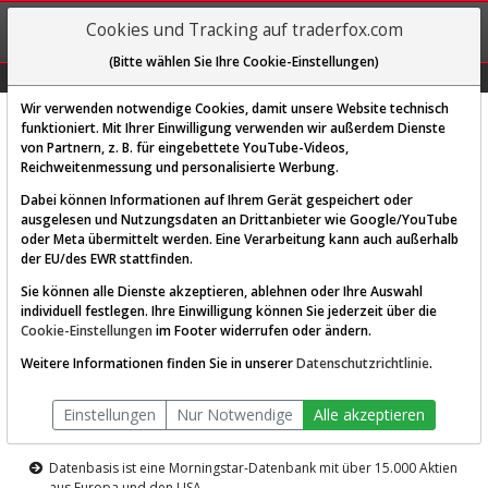
REGIS-
Cookies und Tracking auf traderfox.com
TRIEREN
(Bitte wählen Sie Ihre Cookie-Einstellungen)
Graphs
Explorer
Sector
Scan
Visual
Historie
Macro
Wir verwenden notwendige Cookies, damit unsere Website technisch
funktioniert. Mit Ihrer Einwilligung verwenden wir außerdem Dienste
von Partnern, z. B. für eingebettete YouTube-Videos,
Diese Funktion ist nur für
Reichweitenmessung und personalisierte Werbung.
Premium-Kunden verfügbar
Dabei können Informationen auf Ihrem Gerät gespeichert oder
ausgelesen und Nutzungsdaten an Drittanbieter wie Google/YouTube
oder Meta übermittelt werden. Eine Verarbeitung kann auch außerhalb
der EU/des EWR stattfinden.
Sie können alle Dienste akzeptieren, ablehnen oder Ihre Auswahl
individuell festlegen. Ihre Einwilligung können Sie jederzeit über die
Cookie-Einstellungen
im Footer widerrufen oder ändern.
AKTIEN-TERMINAL
Weitere Informationen finden Sie in unserer
Datenschutzrichtlinie
.
Die Aktienanalyse-Plattform von
Einstellungen
Nur Notwendige
Alle akzeptieren
TraderFox
Datenbasis ist eine Morningstar-Datenbank mit über 15.000 Aktien
aus Europa und den USA