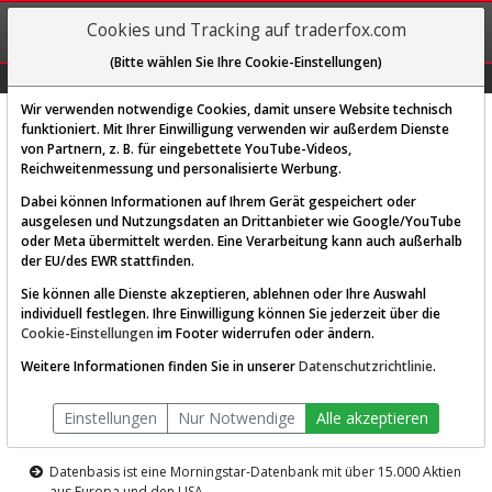
REGIS-
Cookies und Tracking auf traderfox.com
TRIEREN
(Bitte wählen Sie Ihre Cookie-Einstellungen)
Graphs
Explorer
Sector
Scan
Visual
Historie
Macro
Wir verwenden notwendige Cookies, damit unsere Website technisch
funktioniert. Mit Ihrer Einwilligung verwenden wir außerdem Dienste
von Partnern, z. B. für eingebettete YouTube-Videos,
Diese Funktion ist nur für
Reichweitenmessung und personalisierte Werbung.
Premium-Kunden verfügbar
Dabei können Informationen auf Ihrem Gerät gespeichert oder
ausgelesen und Nutzungsdaten an Drittanbieter wie Google/YouTube
oder Meta übermittelt werden. Eine Verarbeitung kann auch außerhalb
der EU/des EWR stattfinden.
Sie können alle Dienste akzeptieren, ablehnen oder Ihre Auswahl
individuell festlegen. Ihre Einwilligung können Sie jederzeit über die
Cookie-Einstellungen
im Footer widerrufen oder ändern.
AKTIEN-TERMINAL
Weitere Informationen finden Sie in unserer
Datenschutzrichtlinie
.
Die Aktienanalyse-Plattform von
Einstellungen
Nur Notwendige
Alle akzeptieren
TraderFox
Datenbasis ist eine Morningstar-Datenbank mit über 15.000 Aktien
aus Europa und den USA