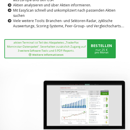
Aktien analysieren und über Aktien informieren.
Mit EasyScan schnell und unkompliziert nach passenden Aktien
suchen
Viele weitere Tools: Branchen- und Sektoren-Radar, zyklische
Auswertunge, Scoring-Systeme, Peer-Group- und Vergleichscharts....
aktien Terminal ist Teil des Abopaketes „TraderFox
BESTELLEN
Morninstar-Datenpaket“. Sie erhalten zusätzlich Zugang auf
nur 25 €
3 weitere Software-Tools und 5 PDF-Reports.
pro Monat
Weitere Informationen