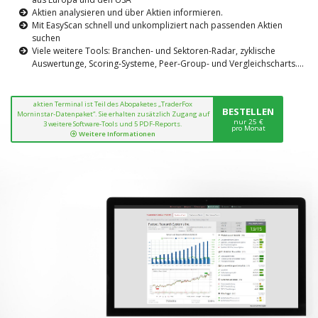
Aktien analysieren und über Aktien informieren.
Mit EasyScan schnell und unkompliziert nach passenden Aktien
suchen
Viele weitere Tools: Branchen- und Sektoren-Radar, zyklische
Auswertunge, Scoring-Systeme, Peer-Group- und Vergleichscharts....
aktien Terminal ist Teil des Abopaketes „TraderFox
BESTELLEN
Morninstar-Datenpaket“. Sie erhalten zusätzlich Zugang auf
nur 25 €
3 weitere Software-Tools und 5 PDF-Reports.
pro Monat
Weitere Informationen