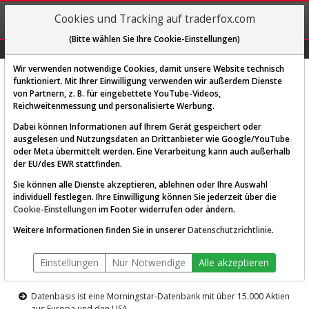
REGIS-
Cookies und Tracking auf traderfox.com
TRIEREN
(Bitte wählen Sie Ihre Cookie-Einstellungen)
Graphs
Explorer
Sector
Scan
Visual
Historie
Macro
Wir verwenden notwendige Cookies, damit unsere Website technisch
funktioniert. Mit Ihrer Einwilligung verwenden wir außerdem Dienste
von Partnern, z. B. für eingebettete YouTube-Videos,
Diese Funktion ist nur für
Reichweitenmessung und personalisierte Werbung.
Premium-Kunden verfügbar
Dabei können Informationen auf Ihrem Gerät gespeichert oder
ausgelesen und Nutzungsdaten an Drittanbieter wie Google/YouTube
oder Meta übermittelt werden. Eine Verarbeitung kann auch außerhalb
der EU/des EWR stattfinden.
Sie können alle Dienste akzeptieren, ablehnen oder Ihre Auswahl
individuell festlegen. Ihre Einwilligung können Sie jederzeit über die
Cookie-Einstellungen
im Footer widerrufen oder ändern.
AKTIEN-TERMINAL
Weitere Informationen finden Sie in unserer
Datenschutzrichtlinie
.
Die Aktienanalyse-Plattform von
Einstellungen
Nur Notwendige
Alle akzeptieren
TraderFox
Datenbasis ist eine Morningstar-Datenbank mit über 15.000 Aktien
aus Europa und den USA