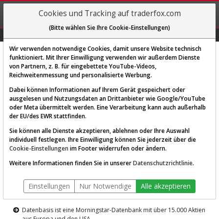
REGIS-
Cookies und Tracking auf traderfox.com
TRIEREN
(Bitte wählen Sie Ihre Cookie-Einstellungen)
Graphs
Explorer
Sector
Scan
Visual
Historie
Macro
Wir verwenden notwendige Cookies, damit unsere Website technisch
funktioniert. Mit Ihrer Einwilligung verwenden wir außerdem Dienste
von Partnern, z. B. für eingebettete YouTube-Videos,
Diese Funktion ist nur für
Reichweitenmessung und personalisierte Werbung.
Premium-Kunden verfügbar
Dabei können Informationen auf Ihrem Gerät gespeichert oder
ausgelesen und Nutzungsdaten an Drittanbieter wie Google/YouTube
oder Meta übermittelt werden. Eine Verarbeitung kann auch außerhalb
der EU/des EWR stattfinden.
Sie können alle Dienste akzeptieren, ablehnen oder Ihre Auswahl
individuell festlegen. Ihre Einwilligung können Sie jederzeit über die
Cookie-Einstellungen
im Footer widerrufen oder ändern.
AKTIEN-TERMINAL
Weitere Informationen finden Sie in unserer
Datenschutzrichtlinie
.
Die Aktienanalyse-Plattform von
Einstellungen
Nur Notwendige
Alle akzeptieren
TraderFox
Datenbasis ist eine Morningstar-Datenbank mit über 15.000 Aktien
aus Europa und den USA