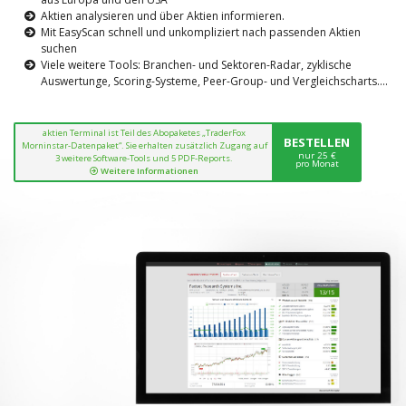
Aktien analysieren und über Aktien informieren.
Mit EasyScan schnell und unkompliziert nach passenden Aktien
suchen
Viele weitere Tools: Branchen- und Sektoren-Radar, zyklische
Auswertunge, Scoring-Systeme, Peer-Group- und Vergleichscharts....
aktien Terminal ist Teil des Abopaketes „TraderFox
BESTELLEN
Morninstar-Datenpaket“. Sie erhalten zusätzlich Zugang auf
nur 25 €
3 weitere Software-Tools und 5 PDF-Reports.
pro Monat
Weitere Informationen