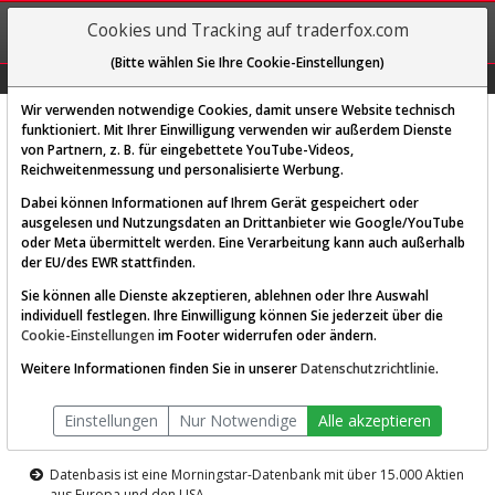
REGIS-
Cookies und Tracking auf traderfox.com
TRIEREN
(Bitte wählen Sie Ihre Cookie-Einstellungen)
Graphs
Explorer
Sector
Scan
Visual
Historie
Macro
Wir verwenden notwendige Cookies, damit unsere Website technisch
funktioniert. Mit Ihrer Einwilligung verwenden wir außerdem Dienste
von Partnern, z. B. für eingebettete YouTube-Videos,
Diese Funktion ist nur für
Reichweitenmessung und personalisierte Werbung.
Premium-Kunden verfügbar
Dabei können Informationen auf Ihrem Gerät gespeichert oder
ausgelesen und Nutzungsdaten an Drittanbieter wie Google/YouTube
oder Meta übermittelt werden. Eine Verarbeitung kann auch außerhalb
der EU/des EWR stattfinden.
Sie können alle Dienste akzeptieren, ablehnen oder Ihre Auswahl
individuell festlegen. Ihre Einwilligung können Sie jederzeit über die
Cookie-Einstellungen
im Footer widerrufen oder ändern.
AKTIEN-TERMINAL
Weitere Informationen finden Sie in unserer
Datenschutzrichtlinie
.
Die Aktienanalyse-Plattform von
Einstellungen
Nur Notwendige
Alle akzeptieren
TraderFox
Datenbasis ist eine Morningstar-Datenbank mit über 15.000 Aktien
aus Europa und den USA