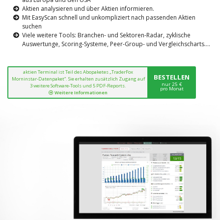
Aktien analysieren und über Aktien informieren.
Mit EasyScan schnell und unkompliziert nach passenden Aktien
suchen
Viele weitere Tools: Branchen- und Sektoren-Radar, zyklische
Auswertunge, Scoring-Systeme, Peer-Group- und Vergleichscharts....
aktien Terminal ist Teil des Abopaketes „TraderFox
BESTELLEN
Morninstar-Datenpaket“. Sie erhalten zusätzlich Zugang auf
nur 25 €
3 weitere Software-Tools und 5 PDF-Reports.
pro Monat
Weitere Informationen