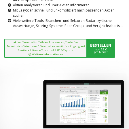
Aktien analysieren und über Aktien informieren.
Mit EasyScan schnell und unkompliziert nach passenden Aktien
suchen
Viele weitere Tools: Branchen- und Sektoren-Radar, zyklische
Auswertunge, Scoring-Systeme, Peer-Group- und Vergleichscharts....
aktien Terminal ist Teil des Abopaketes „TraderFox
BESTELLEN
Morninstar-Datenpaket“. Sie erhalten zusätzlich Zugang auf
nur 25 €
3 weitere Software-Tools und 5 PDF-Reports.
pro Monat
Weitere Informationen