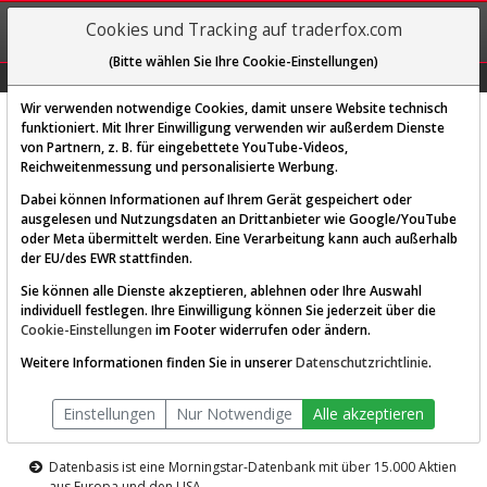
REGIS-
Cookies und Tracking auf traderfox.com
TRIEREN
(Bitte wählen Sie Ihre Cookie-Einstellungen)
Graphs
Explorer
Sector
Scan
Visual
Historie
Macro
Wir verwenden notwendige Cookies, damit unsere Website technisch
funktioniert. Mit Ihrer Einwilligung verwenden wir außerdem Dienste
von Partnern, z. B. für eingebettete YouTube-Videos,
Diese Funktion ist nur für
Reichweitenmessung und personalisierte Werbung.
Premium-Kunden verfügbar
Dabei können Informationen auf Ihrem Gerät gespeichert oder
ausgelesen und Nutzungsdaten an Drittanbieter wie Google/YouTube
oder Meta übermittelt werden. Eine Verarbeitung kann auch außerhalb
der EU/des EWR stattfinden.
Sie können alle Dienste akzeptieren, ablehnen oder Ihre Auswahl
individuell festlegen. Ihre Einwilligung können Sie jederzeit über die
Cookie-Einstellungen
im Footer widerrufen oder ändern.
AKTIEN-TERMINAL
Weitere Informationen finden Sie in unserer
Datenschutzrichtlinie
.
Die Aktienanalyse-Plattform von
Einstellungen
Nur Notwendige
Alle akzeptieren
TraderFox
Datenbasis ist eine Morningstar-Datenbank mit über 15.000 Aktien
aus Europa und den USA