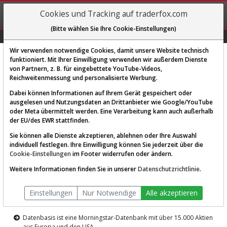
REGIS-
Cookies und Tracking auf traderfox.com
TRIEREN
(Bitte wählen Sie Ihre Cookie-Einstellungen)
Graphs
Explorer
Sector
Scan
Visual
Historie
Macro
Wir verwenden notwendige Cookies, damit unsere Website technisch
funktioniert. Mit Ihrer Einwilligung verwenden wir außerdem Dienste
von Partnern, z. B. für eingebettete YouTube-Videos,
Diese Funktion ist nur für
Reichweitenmessung und personalisierte Werbung.
Premium-Kunden verfügbar
Dabei können Informationen auf Ihrem Gerät gespeichert oder
ausgelesen und Nutzungsdaten an Drittanbieter wie Google/YouTube
oder Meta übermittelt werden. Eine Verarbeitung kann auch außerhalb
der EU/des EWR stattfinden.
Sie können alle Dienste akzeptieren, ablehnen oder Ihre Auswahl
individuell festlegen. Ihre Einwilligung können Sie jederzeit über die
Cookie-Einstellungen
im Footer widerrufen oder ändern.
AKTIEN-TERMINAL
Weitere Informationen finden Sie in unserer
Datenschutzrichtlinie
.
Die Aktienanalyse-Plattform von
Einstellungen
Nur Notwendige
Alle akzeptieren
TraderFox
Datenbasis ist eine Morningstar-Datenbank mit über 15.000 Aktien
aus Europa und den USA