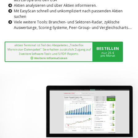
Aktien analysieren und über Aktien informieren.
Mit EasyScan schnell und unkompliziert nach passenden Aktien
suchen
Viele weitere Tools: Branchen- und Sektoren-Radar, zyklische
Auswertunge, Scoring-Systeme, Peer-Group- und Vergleichscharts....
aktien Terminal ist Teil des Abopaketes „TraderFox
BESTELLEN
Morninstar-Datenpaket“. Sie erhalten zusätzlich Zugang auf
nur 25 €
3 weitere Software-Tools und 5 PDF-Reports.
pro Monat
Weitere Informationen