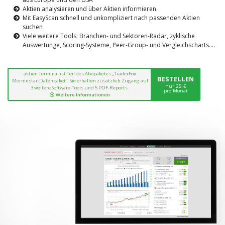
Aktien analysieren und über Aktien informieren.
Mit EasyScan schnell und unkompliziert nach passenden Aktien
suchen
Viele weitere Tools: Branchen- und Sektoren-Radar, zyklische
Auswertunge, Scoring-Systeme, Peer-Group- und Vergleichscharts....
aktien Terminal ist Teil des Abopaketes „TraderFox
BESTELLEN
Morninstar-Datenpaket“. Sie erhalten zusätzlich Zugang auf
nur 25 €
3 weitere Software-Tools und 5 PDF-Reports.
pro Monat
Weitere Informationen