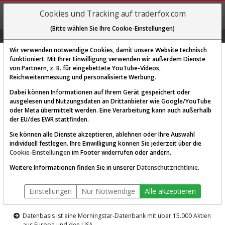
REGIS-
Cookies und Tracking auf traderfox.com
TRIEREN
(Bitte wählen Sie Ihre Cookie-Einstellungen)
Graphs
Explorer
Sector
Scan
Visual
Historie
Macro
Wir verwenden notwendige Cookies, damit unsere Website technisch
funktioniert. Mit Ihrer Einwilligung verwenden wir außerdem Dienste
von Partnern, z. B. für eingebettete YouTube-Videos,
Diese Funktion ist nur für
Reichweitenmessung und personalisierte Werbung.
Premium-Kunden verfügbar
Dabei können Informationen auf Ihrem Gerät gespeichert oder
ausgelesen und Nutzungsdaten an Drittanbieter wie Google/YouTube
oder Meta übermittelt werden. Eine Verarbeitung kann auch außerhalb
der EU/des EWR stattfinden.
Sie können alle Dienste akzeptieren, ablehnen oder Ihre Auswahl
individuell festlegen. Ihre Einwilligung können Sie jederzeit über die
Cookie-Einstellungen
im Footer widerrufen oder ändern.
AKTIEN-TERMINAL
Weitere Informationen finden Sie in unserer
Datenschutzrichtlinie
.
Die Aktienanalyse-Plattform von
Einstellungen
Nur Notwendige
Alle akzeptieren
TraderFox
Datenbasis ist eine Morningstar-Datenbank mit über 15.000 Aktien
aus Europa und den USA