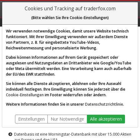
REGIS-
Cookies und Tracking auf traderfox.com
TRIEREN
(Bitte wählen Sie Ihre Cookie-Einstellungen)
Graphs
Explorer
Sector
Scan
Visual
Historie
Macro
Wir verwenden notwendige Cookies, damit unsere Website technisch
funktioniert. Mit Ihrer Einwilligung verwenden wir außerdem Dienste
von Partnern, z. B. für eingebettete YouTube-Videos,
Diese Funktion ist nur für
Reichweitenmessung und personalisierte Werbung.
Premium-Kunden verfügbar
Dabei können Informationen auf Ihrem Gerät gespeichert oder
ausgelesen und Nutzungsdaten an Drittanbieter wie Google/YouTube
oder Meta übermittelt werden. Eine Verarbeitung kann auch außerhalb
der EU/des EWR stattfinden.
Sie können alle Dienste akzeptieren, ablehnen oder Ihre Auswahl
individuell festlegen. Ihre Einwilligung können Sie jederzeit über die
Cookie-Einstellungen
im Footer widerrufen oder ändern.
AKTIEN-TERMINAL
Weitere Informationen finden Sie in unserer
Datenschutzrichtlinie
.
Die Aktienanalyse-Plattform von
Einstellungen
Nur Notwendige
Alle akzeptieren
TraderFox
Datenbasis ist eine Morningstar-Datenbank mit über 15.000 Aktien
aus Europa und den USA