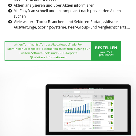
Aktien analysieren und über Aktien informieren.
Mit EasyScan schnell und unkompliziert nach passenden Aktien
suchen
Viele weitere Tools: Branchen- und Sektoren-Radar, zyklische
Auswertunge, Scoring-Systeme, Peer-Group- und Vergleichscharts....
aktien Terminal ist Teil des Abopaketes „TraderFox
BESTELLEN
Morninstar-Datenpaket“. Sie erhalten zusätzlich Zugang auf
nur 25 €
3 weitere Software-Tools und 5 PDF-Reports.
pro Monat
Weitere Informationen