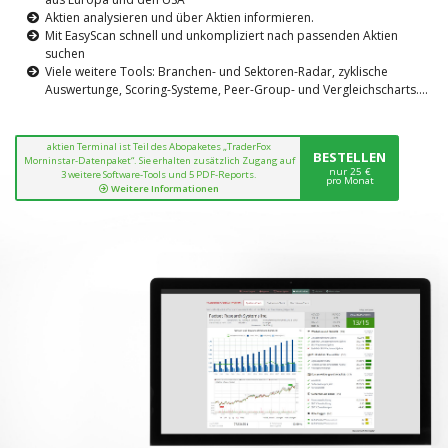
Aktien analysieren und über Aktien informieren.
Mit EasyScan schnell und unkompliziert nach passenden Aktien
suchen
Viele weitere Tools: Branchen- und Sektoren-Radar, zyklische
Auswertunge, Scoring-Systeme, Peer-Group- und Vergleichscharts....
aktien Terminal ist Teil des Abopaketes „TraderFox
BESTELLEN
Morninstar-Datenpaket“. Sie erhalten zusätzlich Zugang auf
nur 25 €
3 weitere Software-Tools und 5 PDF-Reports.
pro Monat
Weitere Informationen