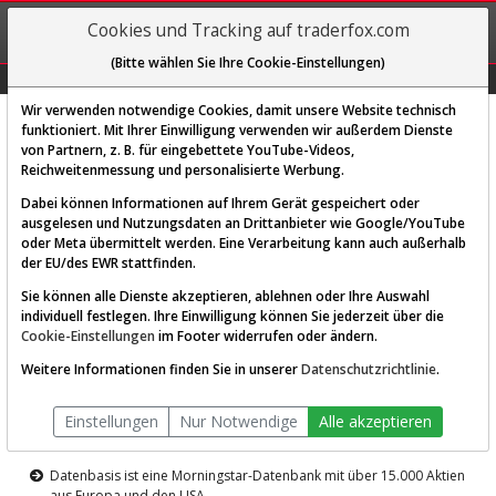
REGIS-
Cookies und Tracking auf traderfox.com
TRIEREN
(Bitte wählen Sie Ihre Cookie-Einstellungen)
Graphs
Explorer
Sector
Scan
Visual
Historie
Macro
Wir verwenden notwendige Cookies, damit unsere Website technisch
funktioniert. Mit Ihrer Einwilligung verwenden wir außerdem Dienste
von Partnern, z. B. für eingebettete YouTube-Videos,
Diese Funktion ist nur für
Reichweitenmessung und personalisierte Werbung.
Premium-Kunden verfügbar
Dabei können Informationen auf Ihrem Gerät gespeichert oder
ausgelesen und Nutzungsdaten an Drittanbieter wie Google/YouTube
oder Meta übermittelt werden. Eine Verarbeitung kann auch außerhalb
der EU/des EWR stattfinden.
Sie können alle Dienste akzeptieren, ablehnen oder Ihre Auswahl
individuell festlegen. Ihre Einwilligung können Sie jederzeit über die
Cookie-Einstellungen
im Footer widerrufen oder ändern.
AKTIEN-TERMINAL
Weitere Informationen finden Sie in unserer
Datenschutzrichtlinie
.
Die Aktienanalyse-Plattform von
Einstellungen
Nur Notwendige
Alle akzeptieren
TraderFox
Datenbasis ist eine Morningstar-Datenbank mit über 15.000 Aktien
aus Europa und den USA