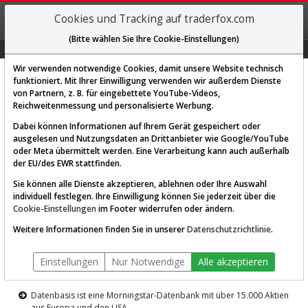
REGIS-
Cookies und Tracking auf traderfox.com
TRIEREN
(Bitte wählen Sie Ihre Cookie-Einstellungen)
Graphs
Explorer
Sector
Scan
Visual
Historie
Macro
Wir verwenden notwendige Cookies, damit unsere Website technisch
funktioniert. Mit Ihrer Einwilligung verwenden wir außerdem Dienste
von Partnern, z. B. für eingebettete YouTube-Videos,
Diese Funktion ist nur für
Reichweitenmessung und personalisierte Werbung.
Premium-Kunden verfügbar
Dabei können Informationen auf Ihrem Gerät gespeichert oder
ausgelesen und Nutzungsdaten an Drittanbieter wie Google/YouTube
oder Meta übermittelt werden. Eine Verarbeitung kann auch außerhalb
der EU/des EWR stattfinden.
Sie können alle Dienste akzeptieren, ablehnen oder Ihre Auswahl
individuell festlegen. Ihre Einwilligung können Sie jederzeit über die
Cookie-Einstellungen
im Footer widerrufen oder ändern.
AKTIEN-TERMINAL
Weitere Informationen finden Sie in unserer
Datenschutzrichtlinie
.
Die Aktienanalyse-Plattform von
Einstellungen
Nur Notwendige
Alle akzeptieren
TraderFox
Datenbasis ist eine Morningstar-Datenbank mit über 15.000 Aktien
aus Europa und den USA