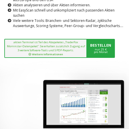
Aktien analysieren und über Aktien informieren.
Mit EasyScan schnell und unkompliziert nach passenden Aktien
suchen
Viele weitere Tools: Branchen- und Sektoren-Radar, zyklische
Auswertunge, Scoring-Systeme, Peer-Group- und Vergleichscharts....
aktien Terminal ist Teil des Abopaketes „TraderFox
BESTELLEN
Morninstar-Datenpaket“. Sie erhalten zusätzlich Zugang auf
nur 25 €
3 weitere Software-Tools und 5 PDF-Reports.
pro Monat
Weitere Informationen