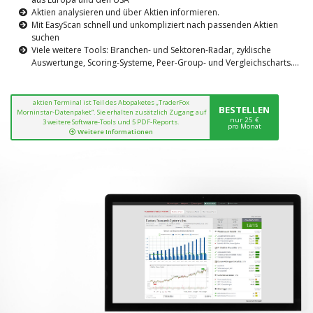
Aktien analysieren und über Aktien informieren.
Mit EasyScan schnell und unkompliziert nach passenden Aktien
suchen
Viele weitere Tools: Branchen- und Sektoren-Radar, zyklische
Auswertunge, Scoring-Systeme, Peer-Group- und Vergleichscharts....
aktien Terminal ist Teil des Abopaketes „TraderFox
BESTELLEN
Morninstar-Datenpaket“. Sie erhalten zusätzlich Zugang auf
nur 25 €
3 weitere Software-Tools und 5 PDF-Reports.
pro Monat
Weitere Informationen