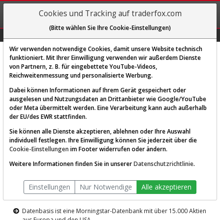
REGIS-
Cookies und Tracking auf traderfox.com
TRIEREN
(Bitte wählen Sie Ihre Cookie-Einstellungen)
Graphs
Explorer
Sector
Scan
Visual
Historie
Macro
Wir verwenden notwendige Cookies, damit unsere Website technisch
funktioniert. Mit Ihrer Einwilligung verwenden wir außerdem Dienste
von Partnern, z. B. für eingebettete YouTube-Videos,
Diese Funktion ist nur für
Reichweitenmessung und personalisierte Werbung.
Premium-Kunden verfügbar
Dabei können Informationen auf Ihrem Gerät gespeichert oder
ausgelesen und Nutzungsdaten an Drittanbieter wie Google/YouTube
oder Meta übermittelt werden. Eine Verarbeitung kann auch außerhalb
der EU/des EWR stattfinden.
Sie können alle Dienste akzeptieren, ablehnen oder Ihre Auswahl
individuell festlegen. Ihre Einwilligung können Sie jederzeit über die
Cookie-Einstellungen
im Footer widerrufen oder ändern.
AKTIEN-TERMINAL
Weitere Informationen finden Sie in unserer
Datenschutzrichtlinie
.
Die Aktienanalyse-Plattform von
Einstellungen
Nur Notwendige
Alle akzeptieren
TraderFox
Datenbasis ist eine Morningstar-Datenbank mit über 15.000 Aktien
aus Europa und den USA