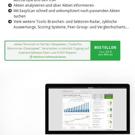
Aktien analysieren und über Aktien informieren.
Mit EasyScan schnell und unkompliziert nach passenden Aktien
suchen
Viele weitere Tools: Branchen- und Sektoren-Radar, zyklische
Auswertunge, Scoring-Systeme, Peer-Group- und Vergleichscharts....
aktien Terminal ist Teil des Abopaketes „TraderFox
BESTELLEN
Morninstar-Datenpaket“. Sie erhalten zusätzlich Zugang auf
nur 25 €
3 weitere Software-Tools und 5 PDF-Reports.
pro Monat
Weitere Informationen