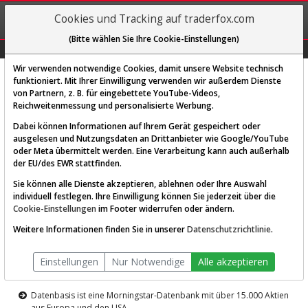
REGIS-
Cookies und Tracking auf traderfox.com
TRIEREN
(Bitte wählen Sie Ihre Cookie-Einstellungen)
Graphs
Explorer
Sector
Scan
Visual
Historie
Macro
Wir verwenden notwendige Cookies, damit unsere Website technisch
funktioniert. Mit Ihrer Einwilligung verwenden wir außerdem Dienste
von Partnern, z. B. für eingebettete YouTube-Videos,
Diese Funktion ist nur für
Reichweitenmessung und personalisierte Werbung.
Premium-Kunden verfügbar
Dabei können Informationen auf Ihrem Gerät gespeichert oder
ausgelesen und Nutzungsdaten an Drittanbieter wie Google/YouTube
oder Meta übermittelt werden. Eine Verarbeitung kann auch außerhalb
der EU/des EWR stattfinden.
Sie können alle Dienste akzeptieren, ablehnen oder Ihre Auswahl
individuell festlegen. Ihre Einwilligung können Sie jederzeit über die
Cookie-Einstellungen
im Footer widerrufen oder ändern.
AKTIEN-TERMINAL
Weitere Informationen finden Sie in unserer
Datenschutzrichtlinie
.
Die Aktienanalyse-Plattform von
Einstellungen
Nur Notwendige
Alle akzeptieren
TraderFox
Datenbasis ist eine Morningstar-Datenbank mit über 15.000 Aktien
aus Europa und den USA