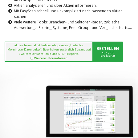
Aktien analysieren und über Aktien informieren.
Mit EasyScan schnell und unkompliziert nach passenden Aktien
suchen
Viele weitere Tools: Branchen- und Sektoren-Radar, zyklische
Auswertunge, Scoring-Systeme, Peer-Group- und Vergleichscharts....
aktien Terminal ist Teil des Abopaketes „TraderFox
BESTELLEN
Morninstar-Datenpaket“. Sie erhalten zusätzlich Zugang auf
nur 25 €
3 weitere Software-Tools und 5 PDF-Reports.
pro Monat
Weitere Informationen