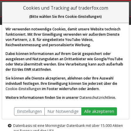
REGIS-
Cookies und Tracking auf traderfox.com
TRIEREN
(Bitte wählen Sie Ihre Cookie-Einstellungen)
Graphs
Explorer
Sector
Scan
Visual
Historie
Macro
Wir verwenden notwendige Cookies, damit unsere Website technisch
funktioniert. Mit Ihrer Einwilligung verwenden wir außerdem Dienste
von Partnern, z. B. für eingebettete YouTube-Videos,
Diese Funktion ist nur für
Reichweitenmessung und personalisierte Werbung.
Premium-Kunden verfügbar
Dabei können Informationen auf Ihrem Gerät gespeichert oder
ausgelesen und Nutzungsdaten an Drittanbieter wie Google/YouTube
oder Meta übermittelt werden. Eine Verarbeitung kann auch außerhalb
der EU/des EWR stattfinden.
Sie können alle Dienste akzeptieren, ablehnen oder Ihre Auswahl
individuell festlegen. Ihre Einwilligung können Sie jederzeit über die
Cookie-Einstellungen
im Footer widerrufen oder ändern.
AKTIEN-TERMINAL
Weitere Informationen finden Sie in unserer
Datenschutzrichtlinie
.
Die Aktienanalyse-Plattform von
Einstellungen
Nur Notwendige
Alle akzeptieren
TraderFox
Datenbasis ist eine Morningstar-Datenbank mit über 15.000 Aktien
aus Europa und den USA