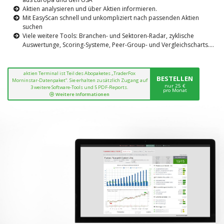
Aktien analysieren und über Aktien informieren.
Mit EasyScan schnell und unkompliziert nach passenden Aktien
suchen
Viele weitere Tools: Branchen- und Sektoren-Radar, zyklische
Auswertunge, Scoring-Systeme, Peer-Group- und Vergleichscharts....
aktien Terminal ist Teil des Abopaketes „TraderFox
BESTELLEN
Morninstar-Datenpaket“. Sie erhalten zusätzlich Zugang auf
nur 25 €
3 weitere Software-Tools und 5 PDF-Reports.
pro Monat
Weitere Informationen