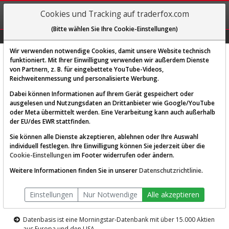
REGIS-
Cookies und Tracking auf traderfox.com
TRIEREN
(Bitte wählen Sie Ihre Cookie-Einstellungen)
Graphs
Explorer
Sector
Scan
Visual
Historie
Macro
Wir verwenden notwendige Cookies, damit unsere Website technisch
funktioniert. Mit Ihrer Einwilligung verwenden wir außerdem Dienste
von Partnern, z. B. für eingebettete YouTube-Videos,
Diese Funktion ist nur für
Reichweitenmessung und personalisierte Werbung.
Premium-Kunden verfügbar
Dabei können Informationen auf Ihrem Gerät gespeichert oder
ausgelesen und Nutzungsdaten an Drittanbieter wie Google/YouTube
oder Meta übermittelt werden. Eine Verarbeitung kann auch außerhalb
der EU/des EWR stattfinden.
Sie können alle Dienste akzeptieren, ablehnen oder Ihre Auswahl
individuell festlegen. Ihre Einwilligung können Sie jederzeit über die
Cookie-Einstellungen
im Footer widerrufen oder ändern.
AKTIEN-TERMINAL
Weitere Informationen finden Sie in unserer
Datenschutzrichtlinie
.
Die Aktienanalyse-Plattform von
Einstellungen
Nur Notwendige
Alle akzeptieren
TraderFox
Datenbasis ist eine Morningstar-Datenbank mit über 15.000 Aktien
aus Europa und den USA