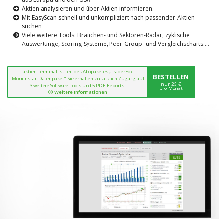
Aktien analysieren und über Aktien informieren.
Mit EasyScan schnell und unkompliziert nach passenden Aktien
suchen
Viele weitere Tools: Branchen- und Sektoren-Radar, zyklische
Auswertunge, Scoring-Systeme, Peer-Group- und Vergleichscharts....
aktien Terminal ist Teil des Abopaketes „TraderFox
BESTELLEN
Morninstar-Datenpaket“. Sie erhalten zusätzlich Zugang auf
nur 25 €
3 weitere Software-Tools und 5 PDF-Reports.
pro Monat
Weitere Informationen