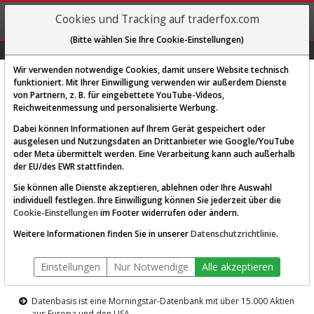
REGIS-
Cookies und Tracking auf traderfox.com
TRIEREN
(Bitte wählen Sie Ihre Cookie-Einstellungen)
Graphs
Explorer
Sector
Scan
Visual
Historie
Macro
Wir verwenden notwendige Cookies, damit unsere Website technisch
funktioniert. Mit Ihrer Einwilligung verwenden wir außerdem Dienste
von Partnern, z. B. für eingebettete YouTube-Videos,
Diese Funktion ist nur für
Reichweitenmessung und personalisierte Werbung.
Premium-Kunden verfügbar
Dabei können Informationen auf Ihrem Gerät gespeichert oder
ausgelesen und Nutzungsdaten an Drittanbieter wie Google/YouTube
oder Meta übermittelt werden. Eine Verarbeitung kann auch außerhalb
der EU/des EWR stattfinden.
Sie können alle Dienste akzeptieren, ablehnen oder Ihre Auswahl
individuell festlegen. Ihre Einwilligung können Sie jederzeit über die
Cookie-Einstellungen
im Footer widerrufen oder ändern.
AKTIEN-TERMINAL
Weitere Informationen finden Sie in unserer
Datenschutzrichtlinie
.
Die Aktienanalyse-Plattform von
Einstellungen
Nur Notwendige
Alle akzeptieren
TraderFox
Datenbasis ist eine Morningstar-Datenbank mit über 15.000 Aktien
aus Europa und den USA