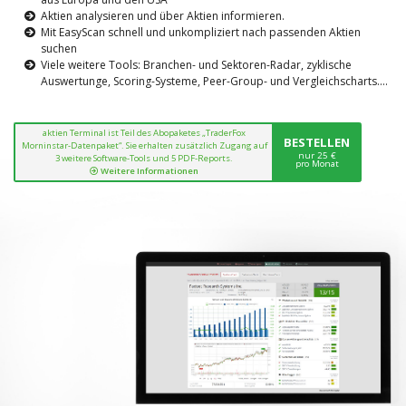
Aktien analysieren und über Aktien informieren.
Mit EasyScan schnell und unkompliziert nach passenden Aktien
suchen
Viele weitere Tools: Branchen- und Sektoren-Radar, zyklische
Auswertunge, Scoring-Systeme, Peer-Group- und Vergleichscharts....
aktien Terminal ist Teil des Abopaketes „TraderFox
BESTELLEN
Morninstar-Datenpaket“. Sie erhalten zusätzlich Zugang auf
nur 25 €
3 weitere Software-Tools und 5 PDF-Reports.
pro Monat
Weitere Informationen