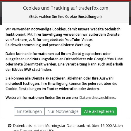
REGIS-
Cookies und Tracking auf traderfox.com
TRIEREN
(Bitte wählen Sie Ihre Cookie-Einstellungen)
Graphs
Explorer
Sector
Scan
Visual
Historie
Macro
Wir verwenden notwendige Cookies, damit unsere Website technisch
funktioniert. Mit Ihrer Einwilligung verwenden wir außerdem Dienste
von Partnern, z. B. für eingebettete YouTube-Videos,
Diese Funktion ist nur für
Reichweitenmessung und personalisierte Werbung.
Premium-Kunden verfügbar
Dabei können Informationen auf Ihrem Gerät gespeichert oder
ausgelesen und Nutzungsdaten an Drittanbieter wie Google/YouTube
oder Meta übermittelt werden. Eine Verarbeitung kann auch außerhalb
der EU/des EWR stattfinden.
Sie können alle Dienste akzeptieren, ablehnen oder Ihre Auswahl
individuell festlegen. Ihre Einwilligung können Sie jederzeit über die
Cookie-Einstellungen
im Footer widerrufen oder ändern.
AKTIEN-TERMINAL
Weitere Informationen finden Sie in unserer
Datenschutzrichtlinie
.
Die Aktienanalyse-Plattform von
Einstellungen
Nur Notwendige
Alle akzeptieren
TraderFox
Datenbasis ist eine Morningstar-Datenbank mit über 15.000 Aktien
aus Europa und den USA