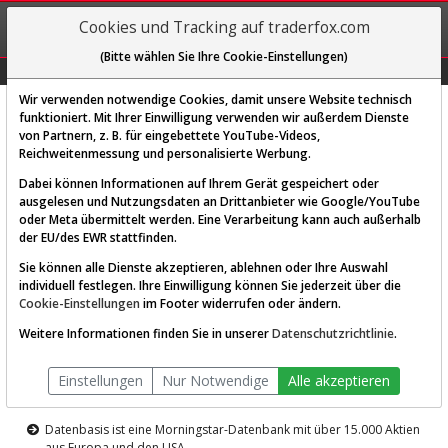
REGIS-
Cookies und Tracking auf traderfox.com
TRIEREN
(Bitte wählen Sie Ihre Cookie-Einstellungen)
Graphs
Explorer
Sector
Scan
Visual
Historie
Macro
Wir verwenden notwendige Cookies, damit unsere Website technisch
funktioniert. Mit Ihrer Einwilligung verwenden wir außerdem Dienste
von Partnern, z. B. für eingebettete YouTube-Videos,
Diese Funktion ist nur für
Reichweitenmessung und personalisierte Werbung.
Premium-Kunden verfügbar
Dabei können Informationen auf Ihrem Gerät gespeichert oder
ausgelesen und Nutzungsdaten an Drittanbieter wie Google/YouTube
oder Meta übermittelt werden. Eine Verarbeitung kann auch außerhalb
der EU/des EWR stattfinden.
Sie können alle Dienste akzeptieren, ablehnen oder Ihre Auswahl
individuell festlegen. Ihre Einwilligung können Sie jederzeit über die
Cookie-Einstellungen
im Footer widerrufen oder ändern.
AKTIEN-TERMINAL
Weitere Informationen finden Sie in unserer
Datenschutzrichtlinie
.
Die Aktienanalyse-Plattform von
Einstellungen
Nur Notwendige
Alle akzeptieren
TraderFox
Datenbasis ist eine Morningstar-Datenbank mit über 15.000 Aktien
aus Europa und den USA