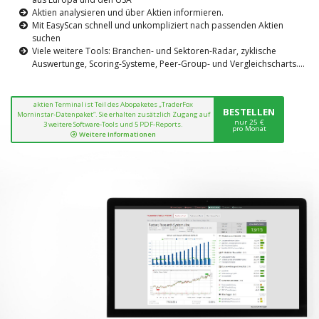
Aktien analysieren und über Aktien informieren.
Mit EasyScan schnell und unkompliziert nach passenden Aktien
suchen
Viele weitere Tools: Branchen- und Sektoren-Radar, zyklische
Auswertunge, Scoring-Systeme, Peer-Group- und Vergleichscharts....
aktien Terminal ist Teil des Abopaketes „TraderFox
BESTELLEN
Morninstar-Datenpaket“. Sie erhalten zusätzlich Zugang auf
nur 25 €
3 weitere Software-Tools und 5 PDF-Reports.
pro Monat
Weitere Informationen