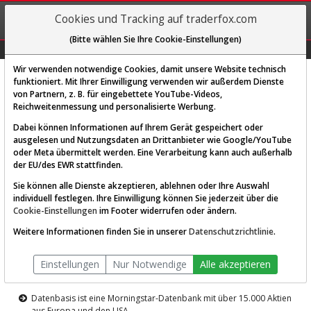
REGIS-
Cookies und Tracking auf traderfox.com
TRIEREN
(Bitte wählen Sie Ihre Cookie-Einstellungen)
Graphs
Explorer
Sector
Scan
Visual
Historie
Macro
Wir verwenden notwendige Cookies, damit unsere Website technisch
funktioniert. Mit Ihrer Einwilligung verwenden wir außerdem Dienste
von Partnern, z. B. für eingebettete YouTube-Videos,
Diese Funktion ist nur für
Reichweitenmessung und personalisierte Werbung.
Premium-Kunden verfügbar
Dabei können Informationen auf Ihrem Gerät gespeichert oder
ausgelesen und Nutzungsdaten an Drittanbieter wie Google/YouTube
oder Meta übermittelt werden. Eine Verarbeitung kann auch außerhalb
der EU/des EWR stattfinden.
Sie können alle Dienste akzeptieren, ablehnen oder Ihre Auswahl
individuell festlegen. Ihre Einwilligung können Sie jederzeit über die
Cookie-Einstellungen
im Footer widerrufen oder ändern.
AKTIEN-TERMINAL
Weitere Informationen finden Sie in unserer
Datenschutzrichtlinie
.
Die Aktienanalyse-Plattform von
Einstellungen
Nur Notwendige
Alle akzeptieren
TraderFox
Datenbasis ist eine Morningstar-Datenbank mit über 15.000 Aktien
aus Europa und den USA