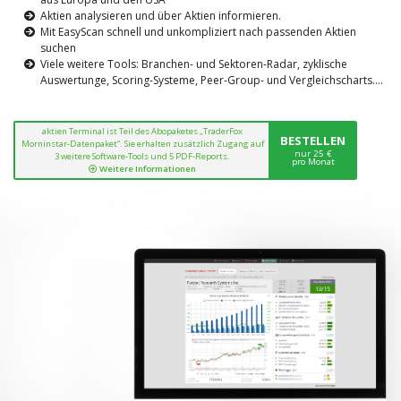
Aktien analysieren und über Aktien informieren.
Mit EasyScan schnell und unkompliziert nach passenden Aktien
suchen
Viele weitere Tools: Branchen- und Sektoren-Radar, zyklische
Auswertunge, Scoring-Systeme, Peer-Group- und Vergleichscharts....
aktien Terminal ist Teil des Abopaketes „TraderFox
BESTELLEN
Morninstar-Datenpaket“. Sie erhalten zusätzlich Zugang auf
nur 25 €
3 weitere Software-Tools und 5 PDF-Reports.
pro Monat
Weitere Informationen