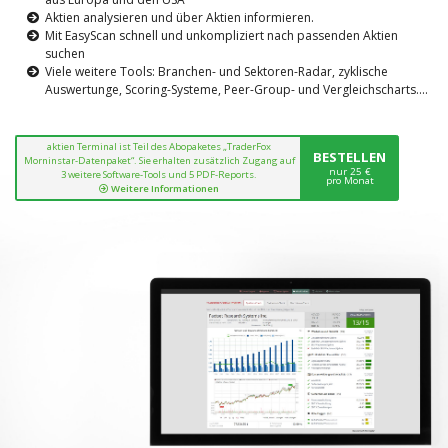
Aktien analysieren und über Aktien informieren.
Mit EasyScan schnell und unkompliziert nach passenden Aktien
suchen
Viele weitere Tools: Branchen- und Sektoren-Radar, zyklische
Auswertunge, Scoring-Systeme, Peer-Group- und Vergleichscharts....
aktien Terminal ist Teil des Abopaketes „TraderFox
BESTELLEN
Morninstar-Datenpaket“. Sie erhalten zusätzlich Zugang auf
nur 25 €
3 weitere Software-Tools und 5 PDF-Reports.
pro Monat
Weitere Informationen