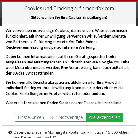
REGIS-
Cookies und Tracking auf traderfox.com
TRIEREN
(Bitte wählen Sie Ihre Cookie-Einstellungen)
Graphs
Explorer
Sector
Scan
Visual
Historie
Macro
Wir verwenden notwendige Cookies, damit unsere Website technisch
funktioniert. Mit Ihrer Einwilligung verwenden wir außerdem Dienste
von Partnern, z. B. für eingebettete YouTube-Videos,
Diese Funktion ist nur für
Reichweitenmessung und personalisierte Werbung.
Premium-Kunden verfügbar
Dabei können Informationen auf Ihrem Gerät gespeichert oder
ausgelesen und Nutzungsdaten an Drittanbieter wie Google/YouTube
oder Meta übermittelt werden. Eine Verarbeitung kann auch außerhalb
der EU/des EWR stattfinden.
Sie können alle Dienste akzeptieren, ablehnen oder Ihre Auswahl
individuell festlegen. Ihre Einwilligung können Sie jederzeit über die
Cookie-Einstellungen
im Footer widerrufen oder ändern.
AKTIEN-TERMINAL
Weitere Informationen finden Sie in unserer
Datenschutzrichtlinie
.
Die Aktienanalyse-Plattform von
Einstellungen
Nur Notwendige
Alle akzeptieren
TraderFox
Datenbasis ist eine Morningstar-Datenbank mit über 15.000 Aktien
aus Europa und den USA