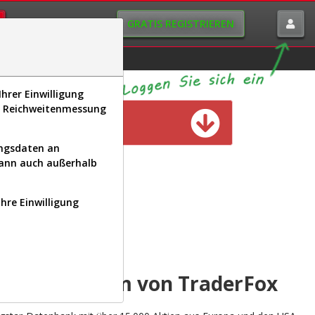
GRATIS REGISTRIEREN
istorie
Macro-View
hrer Einwilligung
s, Reichweitenmessung
n verfügbar
ungsdaten an
kann auch außerhalb
Ihre Einwilligung
INAL
yse-Plattform von TraderFox