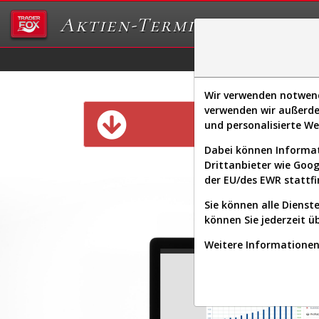
Aktien-Terminal
Daten/Graphs
Ex
Wir verwenden notwendi
verwenden wir außerde
Diese Funk
und personalisierte W
Dabei können Informat
Drittanbieter wie Goo
der EU/des EWR stattfi
Sie können alle Dienste
können Sie jederzeit ü
Weitere Informationen 