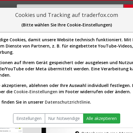
Cookies und Tracking auf traderfox.com
(Bitte wählen Sie Ihre Cookie-Einstellungen)
plorer
Sector-Spider
Easy-Scan
Visualizations
H
ge Cookies, damit unsere Website technisch funktioniert. Mit I
m Dienste von Partnern, z. B. für eingebettete YouTube-Video
tion ist nur für Premium-Kunde
erbung.
ionen auf Ihrem Gerät gespeichert oder ausgelesen und Nutz
gle/YouTube oder Meta übermittelt werden. Eine Verarbeitung 
nden.
 akzeptieren, ablehnen oder Ihre Auswahl individuell festlegen. 
ber die
Cookie-Einstellungen
im Footer widerrufen oder ändern.
AKTIEN-TERM
finden Sie in unserer
Datenschutzrichtlinie
.
Die Aktienanal
Einstellungen
Nur Notwendige
Alle akzeptieren