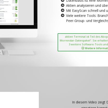
Datenbasis ist eine Morni
Aktien analysieren und übe
Mit EasyScan schnell und 
Viele weitere Tools: Bran
Peer-Group- und Vergleichsc
aktien Terminal ist Teil des Abo
Morninstar-Datenpaket“. Sie erhalten
3 weitere Software-Tools und
Weitere Informat
In diesem Video zeigt 
einsetzen kannst