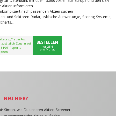
ngstar-Datenbank mit über 15.000 Aktien aus Europa und den USA
r Aktien informieren.
unkompliziert nach passenden Aktien suchen
chen- und Sektoren-Radar, zyklische Auswertunge, Scoring-Systeme,
harts....
paketes „TraderFox
BESTELLEN
 zusätzlich Zugang auf
nur 25 €
 5 PDF-Reports.
pro Monat
ionen
NEU HIER?
Dir Simon, wie Du unseren Aktien-Screener
, um chancenreiche Aktien zu finden.