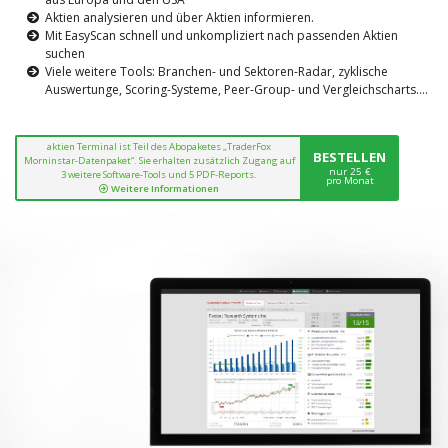
Aktien analysieren und über Aktien informieren.
Mit EasyScan schnell und unkompliziert nach passenden Aktien
suchen
Viele weitere Tools: Branchen- und Sektoren-Radar, zyklische
Auswertunge, Scoring-Systeme, Peer-Group- und Vergleichscharts....
aktien Terminal ist Teil des Abopaketes „TraderFox
BESTELLEN
Morninstar-Datenpaket“. Sie erhalten zusätzlich Zugang auf
nur 25 €
3 weitere Software-Tools und 5 PDF-Reports.
pro Monat
Weitere Informationen