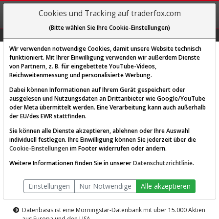
REGIS-
Cookies und Tracking auf traderfox.com
TRIEREN
(Bitte wählen Sie Ihre Cookie-Einstellungen)
Graphs
Explorer
Sector
Scan
Visual
Historie
Macro
Wir verwenden notwendige Cookies, damit unsere Website technisch
funktioniert. Mit Ihrer Einwilligung verwenden wir außerdem Dienste
von Partnern, z. B. für eingebettete YouTube-Videos,
Diese Funktion ist nur für
Reichweitenmessung und personalisierte Werbung.
Premium-Kunden verfügbar
Dabei können Informationen auf Ihrem Gerät gespeichert oder
ausgelesen und Nutzungsdaten an Drittanbieter wie Google/YouTube
oder Meta übermittelt werden. Eine Verarbeitung kann auch außerhalb
der EU/des EWR stattfinden.
Sie können alle Dienste akzeptieren, ablehnen oder Ihre Auswahl
individuell festlegen. Ihre Einwilligung können Sie jederzeit über die
Cookie-Einstellungen
im Footer widerrufen oder ändern.
AKTIEN-TERMINAL
Weitere Informationen finden Sie in unserer
Datenschutzrichtlinie
.
Die Aktienanalyse-Plattform von
Einstellungen
Nur Notwendige
Alle akzeptieren
TraderFox
Datenbasis ist eine Morningstar-Datenbank mit über 15.000 Aktien
aus Europa und den USA