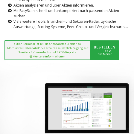
Aktien analysieren und über Aktien informieren.
Mit EasyScan schnell und unkompliziert nach passenden Aktien
suchen
Viele weitere Tools: Branchen- und Sektoren-Radar, zyklische
Auswertunge, Scoring-Systeme, Peer-Group- und Vergleichscharts....
aktien Terminal ist Teil des Abopaketes „TraderFox
BESTELLEN
Morninstar-Datenpaket“. Sie erhalten zusätzlich Zugang auf
nur 25 €
3 weitere Software-Tools und 5 PDF-Reports.
pro Monat
Weitere Informationen