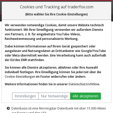
REGIS-
Cookies und Tracking auf traderfox.com
TRIEREN
(Bitte wählen Sie Ihre Cookie-Einstellungen)
Graphs
Explorer
Sector
Scan
Visual
Historie
Macro
Wir verwenden notwendige Cookies, damit unsere Website technisch
funktioniert. Mit Ihrer Einwilligung verwenden wir außerdem Dienste
von Partnern, z. B. für eingebettete YouTube-Videos,
Diese Funktion ist nur für
Reichweitenmessung und personalisierte Werbung.
Premium-Kunden verfügbar
Dabei können Informationen auf Ihrem Gerät gespeichert oder
ausgelesen und Nutzungsdaten an Drittanbieter wie Google/YouTube
oder Meta übermittelt werden. Eine Verarbeitung kann auch außerhalb
der EU/des EWR stattfinden.
Sie können alle Dienste akzeptieren, ablehnen oder Ihre Auswahl
individuell festlegen. Ihre Einwilligung können Sie jederzeit über die
Cookie-Einstellungen
im Footer widerrufen oder ändern.
AKTIEN-TERMINAL
Weitere Informationen finden Sie in unserer
Datenschutzrichtlinie
.
Die Aktienanalyse-Plattform von
Einstellungen
Nur Notwendige
Alle akzeptieren
TraderFox
Datenbasis ist eine Morningstar-Datenbank mit über 15.000 Aktien
aus Europa und den USA