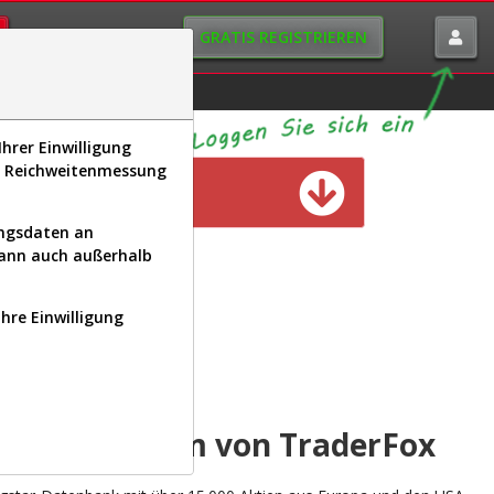
GRATIS REGISTRIEREN
istorie
Macro-View
hrer Einwilligung
s, Reichweitenmessung
n verfügbar
ungsdaten an
kann auch außerhalb
Ihre Einwilligung
INAL
yse-Plattform von TraderFox