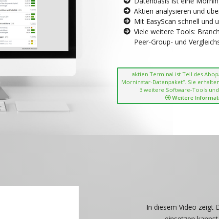
Datenbasis ist eine Morni
Aktien analysieren und übe
Mit EasyScan schnell und 
Viele weitere Tools: Bran
Peer-Group- und Vergleichsc
aktien Terminal ist Teil des Abo
Morninstar-Datenpaket“. Sie erhalten
3 weitere Software-Tools und
Weitere Informat
In diesem Video zeigt 
einsetzen kannst