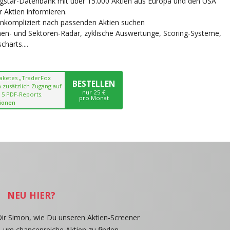
ngstar-Datenbank mit über 15.000 Aktien aus Europa und den USA
r Aktien informieren.
unkompliziert nach passenden Aktien suchen
chen- und Sektoren-Radar, zyklische Auswertunge, Scoring-Systeme,
harts....
paketes „TraderFox
BESTELLEN
 zusätzlich Zugang auf
nur 25 €
 5 PDF-Reports.
pro Monat
ionen
NEU HIER?
Dir Simon, wie Du unseren Aktien-Screener
, um chancenreiche Aktien zu finden.