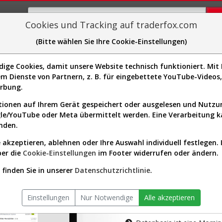
Cookies und Tracking auf traderfox.com
(Bitte wählen Sie Ihre Cookie-Einstellungen)
plorer
Sector-Spider
Easy-Scan
Visualizations
H
ge Cookies, damit unsere Website technisch funktioniert. Mit I
m Dienste von Partnern, z. B. für eingebettete YouTube-Video
tion ist nur für Premium-Kunde
erbung.
ionen auf Ihrem Gerät gespeichert oder ausgelesen und Nutz
gle/YouTube oder Meta übermittelt werden. Eine Verarbeitung 
nden.
 akzeptieren, ablehnen oder Ihre Auswahl individuell festlegen. 
ber die
Cookie-Einstellungen
im Footer widerrufen oder ändern.
AKTIEN-TERM
finden Sie in unserer
Datenschutzrichtlinie
.
Die Aktienanal
Einstellungen
Nur Notwendige
Alle akzeptieren