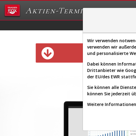
Aktien-Terminal
Daten/Graphs
Ex
Wir verwenden notwendi
verwenden wir außerde
Diese Funk
und personalisierte W
Dabei können Informat
Drittanbieter wie Goo
der EU/des EWR stattfi
Sie können alle Dienste
können Sie jederzeit ü
Weitere Informationen 