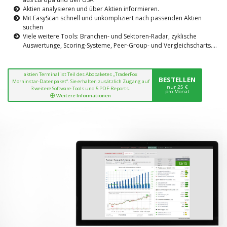
Aktien analysieren und über Aktien informieren.
Mit EasyScan schnell und unkompliziert nach passenden Aktien
suchen
Viele weitere Tools: Branchen- und Sektoren-Radar, zyklische
Auswertunge, Scoring-Systeme, Peer-Group- und Vergleichscharts....
aktien Terminal ist Teil des Abopaketes „TraderFox
BESTELLEN
Morninstar-Datenpaket“. Sie erhalten zusätzlich Zugang auf
nur 25 €
3 weitere Software-Tools und 5 PDF-Reports.
pro Monat
Weitere Informationen