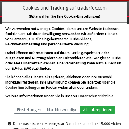
REGIS-
Cookies und Tracking auf traderfox.com
TRIEREN
(Bitte wählen Sie Ihre Cookie-Einstellungen)
Graphs
Explorer
Sector
Scan
Visual
Historie
Macro
Wir verwenden notwendige Cookies, damit unsere Website technisch
funktioniert. Mit Ihrer Einwilligung verwenden wir außerdem Dienste
von Partnern, z. B. für eingebettete YouTube-Videos,
Diese Funktion ist nur für
Reichweitenmessung und personalisierte Werbung.
Premium-Kunden verfügbar
Dabei können Informationen auf Ihrem Gerät gespeichert oder
ausgelesen und Nutzungsdaten an Drittanbieter wie Google/YouTube
oder Meta übermittelt werden. Eine Verarbeitung kann auch außerhalb
der EU/des EWR stattfinden.
Sie können alle Dienste akzeptieren, ablehnen oder Ihre Auswahl
individuell festlegen. Ihre Einwilligung können Sie jederzeit über die
Cookie-Einstellungen
im Footer widerrufen oder ändern.
AKTIEN-TERMINAL
Weitere Informationen finden Sie in unserer
Datenschutzrichtlinie
.
Die Aktienanalyse-Plattform von
Einstellungen
Nur Notwendige
Alle akzeptieren
TraderFox
Datenbasis ist eine Morningstar-Datenbank mit über 15.000 Aktien
aus Europa und den USA