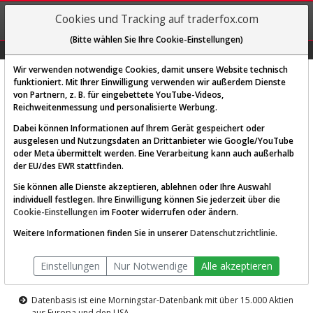
REGIS-
Cookies und Tracking auf traderfox.com
TRIEREN
(Bitte wählen Sie Ihre Cookie-Einstellungen)
Graphs
Explorer
Sector
Scan
Visual
Historie
Macro
Wir verwenden notwendige Cookies, damit unsere Website technisch
funktioniert. Mit Ihrer Einwilligung verwenden wir außerdem Dienste
von Partnern, z. B. für eingebettete YouTube-Videos,
Diese Funktion ist nur für
Reichweitenmessung und personalisierte Werbung.
Premium-Kunden verfügbar
Dabei können Informationen auf Ihrem Gerät gespeichert oder
ausgelesen und Nutzungsdaten an Drittanbieter wie Google/YouTube
oder Meta übermittelt werden. Eine Verarbeitung kann auch außerhalb
der EU/des EWR stattfinden.
Sie können alle Dienste akzeptieren, ablehnen oder Ihre Auswahl
individuell festlegen. Ihre Einwilligung können Sie jederzeit über die
Cookie-Einstellungen
im Footer widerrufen oder ändern.
AKTIEN-TERMINAL
Weitere Informationen finden Sie in unserer
Datenschutzrichtlinie
.
Die Aktienanalyse-Plattform von
Einstellungen
Nur Notwendige
Alle akzeptieren
TraderFox
Datenbasis ist eine Morningstar-Datenbank mit über 15.000 Aktien
aus Europa und den USA