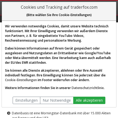
REGIS-
Cookies und Tracking auf traderfox.com
TRIEREN
(Bitte wählen Sie Ihre Cookie-Einstellungen)
Graphs
Explorer
Sector
Scan
Visual
Historie
Macro
Wir verwenden notwendige Cookies, damit unsere Website technisch
funktioniert. Mit Ihrer Einwilligung verwenden wir außerdem Dienste
von Partnern, z. B. für eingebettete YouTube-Videos,
Diese Funktion ist nur für
Reichweitenmessung und personalisierte Werbung.
Premium-Kunden verfügbar
Dabei können Informationen auf Ihrem Gerät gespeichert oder
ausgelesen und Nutzungsdaten an Drittanbieter wie Google/YouTube
oder Meta übermittelt werden. Eine Verarbeitung kann auch außerhalb
der EU/des EWR stattfinden.
Sie können alle Dienste akzeptieren, ablehnen oder Ihre Auswahl
individuell festlegen. Ihre Einwilligung können Sie jederzeit über die
Cookie-Einstellungen
im Footer widerrufen oder ändern.
AKTIEN-TERMINAL
Weitere Informationen finden Sie in unserer
Datenschutzrichtlinie
.
Die Aktienanalyse-Plattform von
Einstellungen
Nur Notwendige
Alle akzeptieren
TraderFox
Datenbasis ist eine Morningstar-Datenbank mit über 15.000 Aktien
aus Europa und den USA