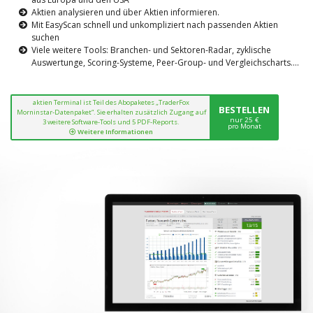
Aktien analysieren und über Aktien informieren.
Mit EasyScan schnell und unkompliziert nach passenden Aktien
suchen
Viele weitere Tools: Branchen- und Sektoren-Radar, zyklische
Auswertunge, Scoring-Systeme, Peer-Group- und Vergleichscharts....
aktien Terminal ist Teil des Abopaketes „TraderFox
BESTELLEN
Morninstar-Datenpaket“. Sie erhalten zusätzlich Zugang auf
nur 25 €
3 weitere Software-Tools und 5 PDF-Reports.
pro Monat
Weitere Informationen