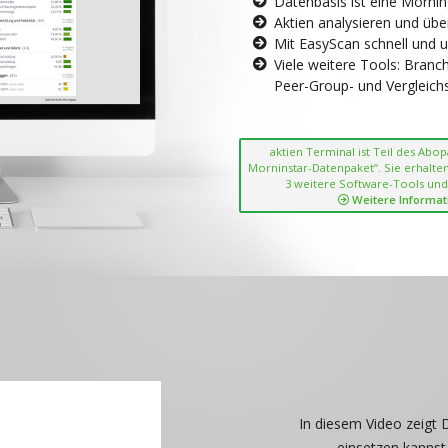
Datenbasis ist eine Morni
Aktien analysieren und übe
Mit EasyScan schnell und 
Viele weitere Tools: Bran
Peer-Group- und Vergleichsc
aktien Terminal ist Teil des Abo
Morninstar-Datenpaket“. Sie erhalten
3 weitere Software-Tools und
Weitere Informat
In diesem Video zeigt 
einsetzen kannst