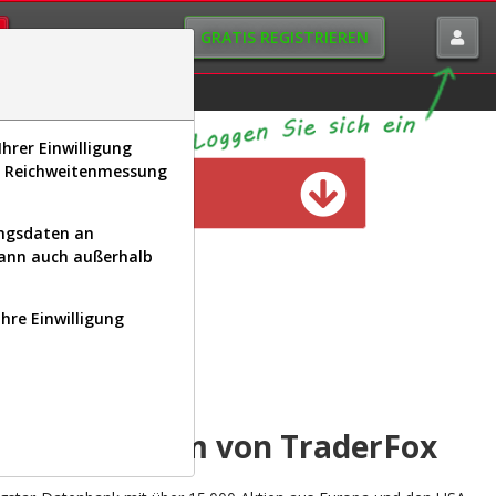
GRATIS REGISTRIEREN
istorie
Macro-View
hrer Einwilligung
s, Reichweitenmessung
n verfügbar
ungsdaten an
kann auch außerhalb
Ihre Einwilligung
INAL
yse-Plattform von TraderFox