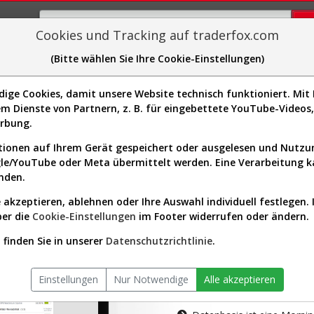
Cookies und Tracking auf traderfox.com
(Bitte wählen Sie Ihre Cookie-Einstellungen)
plorer
Sector-Spider
Easy-Scan
Visualizations
H
ge Cookies, damit unsere Website technisch funktioniert. Mit I
m Dienste von Partnern, z. B. für eingebettete YouTube-Video
tion ist nur für Premium-Kunde
erbung.
ionen auf Ihrem Gerät gespeichert oder ausgelesen und Nutz
gle/YouTube oder Meta übermittelt werden. Eine Verarbeitung 
nden.
 akzeptieren, ablehnen oder Ihre Auswahl individuell festlegen. 
ber die
Cookie-Einstellungen
im Footer widerrufen oder ändern.
AKTIEN-TERM
finden Sie in unserer
Datenschutzrichtlinie
.
Die Aktienanal
Einstellungen
Nur Notwendige
Alle akzeptieren