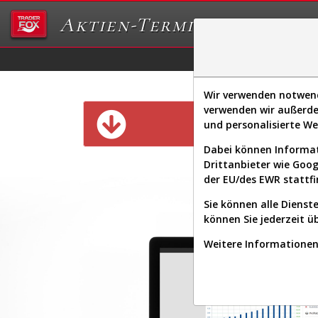
Aktien-Terminal
Daten/Graphs
Ex
Wir verwenden notwendi
verwenden wir außerde
Diese Funk
und personalisierte W
Dabei können Informat
Drittanbieter wie Goo
der EU/des EWR stattfi
Sie können alle Dienste
können Sie jederzeit ü
Weitere Informationen 