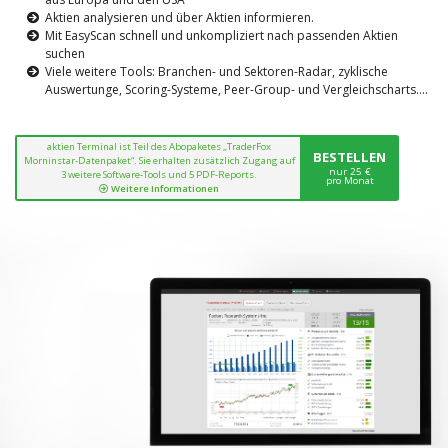
Aktien analysieren und über Aktien informieren.
Mit EasyScan schnell und unkompliziert nach passenden Aktien
suchen
Viele weitere Tools: Branchen- und Sektoren-Radar, zyklische
Auswertunge, Scoring-Systeme, Peer-Group- und Vergleichscharts....
aktien Terminal ist Teil des Abopaketes „TraderFox
BESTELLEN
Morninstar-Datenpaket“. Sie erhalten zusätzlich Zugang auf
nur 25 €
3 weitere Software-Tools und 5 PDF-Reports.
pro Monat
Weitere Informationen