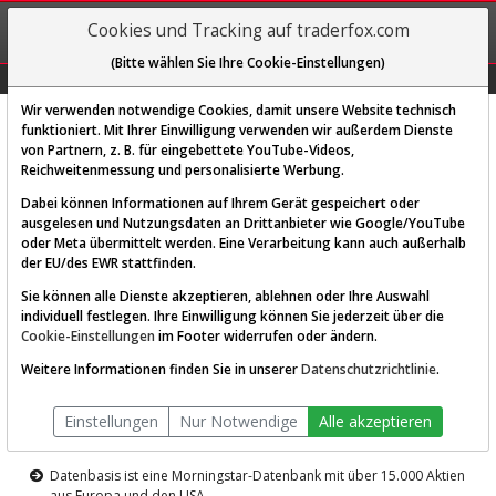
REGIS-
Cookies und Tracking auf traderfox.com
TRIEREN
(Bitte wählen Sie Ihre Cookie-Einstellungen)
Graphs
Explorer
Sector
Scan
Visual
Historie
Macro
Wir verwenden notwendige Cookies, damit unsere Website technisch
funktioniert. Mit Ihrer Einwilligung verwenden wir außerdem Dienste
von Partnern, z. B. für eingebettete YouTube-Videos,
Diese Funktion ist nur für
Reichweitenmessung und personalisierte Werbung.
Premium-Kunden verfügbar
Dabei können Informationen auf Ihrem Gerät gespeichert oder
ausgelesen und Nutzungsdaten an Drittanbieter wie Google/YouTube
oder Meta übermittelt werden. Eine Verarbeitung kann auch außerhalb
der EU/des EWR stattfinden.
Sie können alle Dienste akzeptieren, ablehnen oder Ihre Auswahl
individuell festlegen. Ihre Einwilligung können Sie jederzeit über die
Cookie-Einstellungen
im Footer widerrufen oder ändern.
AKTIEN-TERMINAL
Weitere Informationen finden Sie in unserer
Datenschutzrichtlinie
.
Die Aktienanalyse-Plattform von
Einstellungen
Nur Notwendige
Alle akzeptieren
TraderFox
Datenbasis ist eine Morningstar-Datenbank mit über 15.000 Aktien
aus Europa und den USA