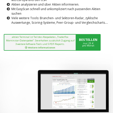
Aktien analysieren und über Aktien informieren.
Mit EasyScan schnell und unkompliziert nach passenden Aktien
suchen
Viele weitere Tools: Branchen- und Sektoren-Radar, zyklische
Auswertunge, Scoring-Systeme, Peer-Group- und Vergleichscharts....
aktien Terminal ist Teil des Abopaketes „TraderFox
BESTELLEN
Morninstar-Datenpaket“. Sie erhalten zusätzlich Zugang auf
nur 25 €
3 weitere Software-Tools und 5 PDF-Reports.
pro Monat
Weitere Informationen