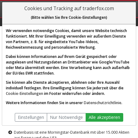
REGIS-
Cookies und Tracking auf traderfox.com
TRIEREN
(Bitte wählen Sie Ihre Cookie-Einstellungen)
Graphs
Explorer
Sector
Scan
Visual
Historie
Macro
Wir verwenden notwendige Cookies, damit unsere Website technisch
funktioniert. Mit Ihrer Einwilligung verwenden wir außerdem Dienste
von Partnern, z. B. für eingebettete YouTube-Videos,
Diese Funktion ist nur für
Reichweitenmessung und personalisierte Werbung.
Premium-Kunden verfügbar
Dabei können Informationen auf Ihrem Gerät gespeichert oder
ausgelesen und Nutzungsdaten an Drittanbieter wie Google/YouTube
oder Meta übermittelt werden. Eine Verarbeitung kann auch außerhalb
der EU/des EWR stattfinden.
Sie können alle Dienste akzeptieren, ablehnen oder Ihre Auswahl
individuell festlegen. Ihre Einwilligung können Sie jederzeit über die
Cookie-Einstellungen
im Footer widerrufen oder ändern.
AKTIEN-TERMINAL
Weitere Informationen finden Sie in unserer
Datenschutzrichtlinie
.
Die Aktienanalyse-Plattform von
Einstellungen
Nur Notwendige
Alle akzeptieren
TraderFox
Datenbasis ist eine Morningstar-Datenbank mit über 15.000 Aktien
aus Europa und den USA