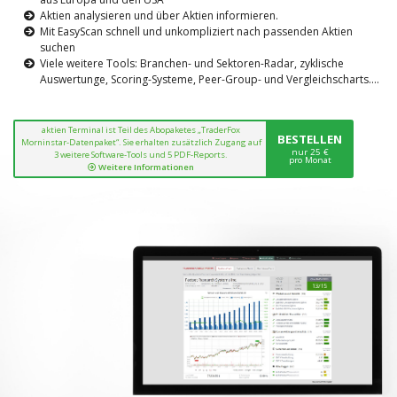
Aktien analysieren und über Aktien informieren.
Mit EasyScan schnell und unkompliziert nach passenden Aktien
suchen
Viele weitere Tools: Branchen- und Sektoren-Radar, zyklische
Auswertunge, Scoring-Systeme, Peer-Group- und Vergleichscharts....
aktien Terminal ist Teil des Abopaketes „TraderFox
BESTELLEN
Morninstar-Datenpaket“. Sie erhalten zusätzlich Zugang auf
nur 25 €
3 weitere Software-Tools und 5 PDF-Reports.
pro Monat
Weitere Informationen