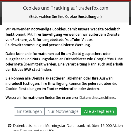
REGIS-
Cookies und Tracking auf traderfox.com
TRIEREN
(Bitte wählen Sie Ihre Cookie-Einstellungen)
Graphs
Explorer
Sector
Scan
Visual
Historie
Macro
Wir verwenden notwendige Cookies, damit unsere Website technisch
funktioniert. Mit Ihrer Einwilligung verwenden wir außerdem Dienste
von Partnern, z. B. für eingebettete YouTube-Videos,
Diese Funktion ist nur für
Reichweitenmessung und personalisierte Werbung.
Premium-Kunden verfügbar
Dabei können Informationen auf Ihrem Gerät gespeichert oder
ausgelesen und Nutzungsdaten an Drittanbieter wie Google/YouTube
oder Meta übermittelt werden. Eine Verarbeitung kann auch außerhalb
der EU/des EWR stattfinden.
Sie können alle Dienste akzeptieren, ablehnen oder Ihre Auswahl
individuell festlegen. Ihre Einwilligung können Sie jederzeit über die
Cookie-Einstellungen
im Footer widerrufen oder ändern.
AKTIEN-TERMINAL
Weitere Informationen finden Sie in unserer
Datenschutzrichtlinie
.
Die Aktienanalyse-Plattform von
Einstellungen
Nur Notwendige
Alle akzeptieren
TraderFox
Datenbasis ist eine Morningstar-Datenbank mit über 15.000 Aktien
aus Europa und den USA