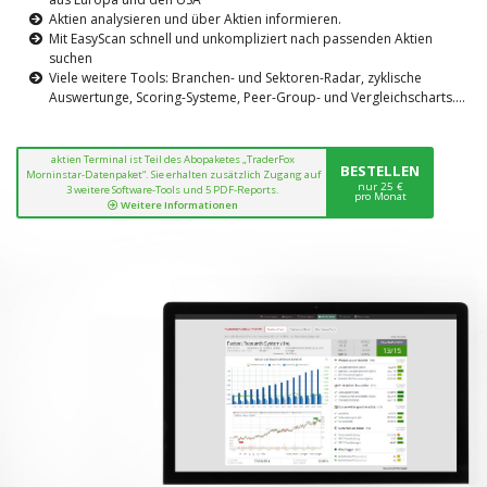
Aktien analysieren und über Aktien informieren.
Mit EasyScan schnell und unkompliziert nach passenden Aktien
suchen
Viele weitere Tools: Branchen- und Sektoren-Radar, zyklische
Auswertunge, Scoring-Systeme, Peer-Group- und Vergleichscharts....
aktien Terminal ist Teil des Abopaketes „TraderFox
BESTELLEN
Morninstar-Datenpaket“. Sie erhalten zusätzlich Zugang auf
nur 25 €
3 weitere Software-Tools und 5 PDF-Reports.
pro Monat
Weitere Informationen