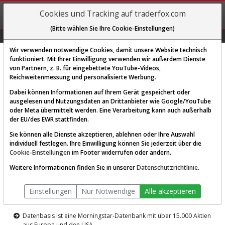
REGIS-
Cookies und Tracking auf traderfox.com
TRIEREN
(Bitte wählen Sie Ihre Cookie-Einstellungen)
Graphs
Explorer
Sector
Scan
Visual
Historie
Macro
Wir verwenden notwendige Cookies, damit unsere Website technisch
funktioniert. Mit Ihrer Einwilligung verwenden wir außerdem Dienste
von Partnern, z. B. für eingebettete YouTube-Videos,
Diese Funktion ist nur für
Reichweitenmessung und personalisierte Werbung.
Premium-Kunden verfügbar
Dabei können Informationen auf Ihrem Gerät gespeichert oder
ausgelesen und Nutzungsdaten an Drittanbieter wie Google/YouTube
oder Meta übermittelt werden. Eine Verarbeitung kann auch außerhalb
der EU/des EWR stattfinden.
Sie können alle Dienste akzeptieren, ablehnen oder Ihre Auswahl
individuell festlegen. Ihre Einwilligung können Sie jederzeit über die
Cookie-Einstellungen
im Footer widerrufen oder ändern.
AKTIEN-TERMINAL
Weitere Informationen finden Sie in unserer
Datenschutzrichtlinie
.
Die Aktienanalyse-Plattform von
Einstellungen
Nur Notwendige
Alle akzeptieren
TraderFox
Datenbasis ist eine Morningstar-Datenbank mit über 15.000 Aktien
aus Europa und den USA