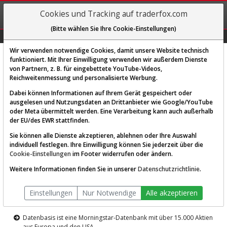
REGIS-
Cookies und Tracking auf traderfox.com
TRIEREN
(Bitte wählen Sie Ihre Cookie-Einstellungen)
Graphs
Explorer
Sector
Scan
Visual
Historie
Macro
Wir verwenden notwendige Cookies, damit unsere Website technisch
funktioniert. Mit Ihrer Einwilligung verwenden wir außerdem Dienste
von Partnern, z. B. für eingebettete YouTube-Videos,
Diese Funktion ist nur für
Reichweitenmessung und personalisierte Werbung.
Premium-Kunden verfügbar
Dabei können Informationen auf Ihrem Gerät gespeichert oder
ausgelesen und Nutzungsdaten an Drittanbieter wie Google/YouTube
oder Meta übermittelt werden. Eine Verarbeitung kann auch außerhalb
der EU/des EWR stattfinden.
Sie können alle Dienste akzeptieren, ablehnen oder Ihre Auswahl
individuell festlegen. Ihre Einwilligung können Sie jederzeit über die
Cookie-Einstellungen
im Footer widerrufen oder ändern.
AKTIEN-TERMINAL
Weitere Informationen finden Sie in unserer
Datenschutzrichtlinie
.
Die Aktienanalyse-Plattform von
Einstellungen
Nur Notwendige
Alle akzeptieren
TraderFox
Datenbasis ist eine Morningstar-Datenbank mit über 15.000 Aktien
aus Europa und den USA