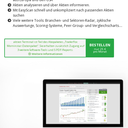
Aktien analysieren und über Aktien informieren.
Mit EasyScan schnell und unkompliziert nach passenden Aktien
suchen
Viele weitere Tools: Branchen- und Sektoren-Radar, zyklische
Auswertunge, Scoring-Systeme, Peer-Group- und Vergleichscharts....
aktien Terminal ist Teil des Abopaketes „TraderFox
BESTELLEN
Morninstar-Datenpaket“. Sie erhalten zusätzlich Zugang auf
nur 25 €
3 weitere Software-Tools und 5 PDF-Reports.
pro Monat
Weitere Informationen