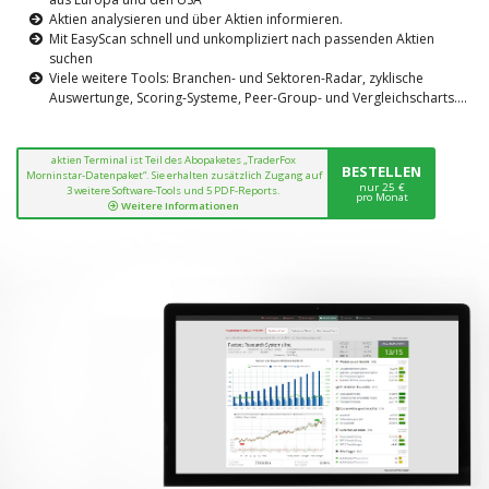
Aktien analysieren und über Aktien informieren.
Mit EasyScan schnell und unkompliziert nach passenden Aktien
suchen
Viele weitere Tools: Branchen- und Sektoren-Radar, zyklische
Auswertunge, Scoring-Systeme, Peer-Group- und Vergleichscharts....
aktien Terminal ist Teil des Abopaketes „TraderFox
BESTELLEN
Morninstar-Datenpaket“. Sie erhalten zusätzlich Zugang auf
nur 25 €
3 weitere Software-Tools und 5 PDF-Reports.
pro Monat
Weitere Informationen