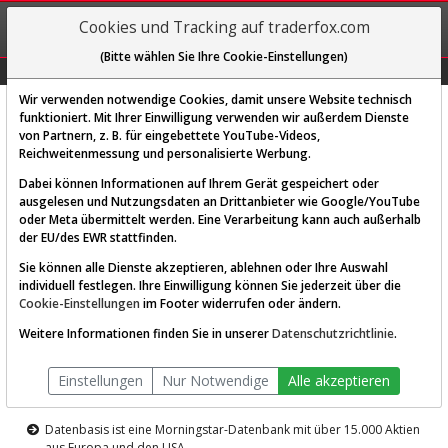
REGIS-
Cookies und Tracking auf traderfox.com
TRIEREN
(Bitte wählen Sie Ihre Cookie-Einstellungen)
Graphs
Explorer
Sector
Scan
Visual
Historie
Macro
Wir verwenden notwendige Cookies, damit unsere Website technisch
funktioniert. Mit Ihrer Einwilligung verwenden wir außerdem Dienste
von Partnern, z. B. für eingebettete YouTube-Videos,
Diese Funktion ist nur für
Reichweitenmessung und personalisierte Werbung.
Premium-Kunden verfügbar
Dabei können Informationen auf Ihrem Gerät gespeichert oder
ausgelesen und Nutzungsdaten an Drittanbieter wie Google/YouTube
oder Meta übermittelt werden. Eine Verarbeitung kann auch außerhalb
der EU/des EWR stattfinden.
Sie können alle Dienste akzeptieren, ablehnen oder Ihre Auswahl
individuell festlegen. Ihre Einwilligung können Sie jederzeit über die
Cookie-Einstellungen
im Footer widerrufen oder ändern.
AKTIEN-TERMINAL
Weitere Informationen finden Sie in unserer
Datenschutzrichtlinie
.
Die Aktienanalyse-Plattform von
Einstellungen
Nur Notwendige
Alle akzeptieren
TraderFox
Datenbasis ist eine Morningstar-Datenbank mit über 15.000 Aktien
aus Europa und den USA