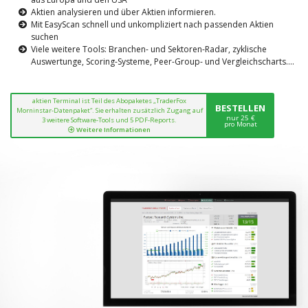
Aktien analysieren und über Aktien informieren.
Mit EasyScan schnell und unkompliziert nach passenden Aktien
suchen
Viele weitere Tools: Branchen- und Sektoren-Radar, zyklische
Auswertunge, Scoring-Systeme, Peer-Group- und Vergleichscharts....
aktien Terminal ist Teil des Abopaketes „TraderFox
BESTELLEN
Morninstar-Datenpaket“. Sie erhalten zusätzlich Zugang auf
nur 25 €
3 weitere Software-Tools und 5 PDF-Reports.
pro Monat
Weitere Informationen