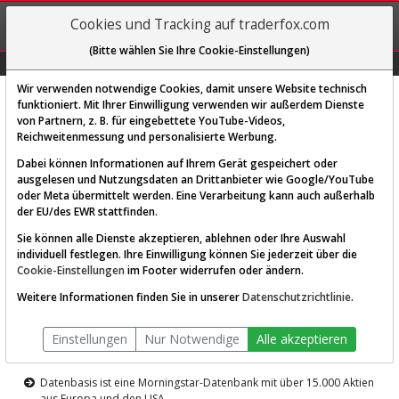
REGIS-
Cookies und Tracking auf traderfox.com
TRIEREN
(Bitte wählen Sie Ihre Cookie-Einstellungen)
Graphs
Explorer
Sector
Scan
Visual
Historie
Macro
Wir verwenden notwendige Cookies, damit unsere Website technisch
funktioniert. Mit Ihrer Einwilligung verwenden wir außerdem Dienste
von Partnern, z. B. für eingebettete YouTube-Videos,
Diese Funktion ist nur für
Reichweitenmessung und personalisierte Werbung.
Premium-Kunden verfügbar
Dabei können Informationen auf Ihrem Gerät gespeichert oder
ausgelesen und Nutzungsdaten an Drittanbieter wie Google/YouTube
oder Meta übermittelt werden. Eine Verarbeitung kann auch außerhalb
der EU/des EWR stattfinden.
Sie können alle Dienste akzeptieren, ablehnen oder Ihre Auswahl
individuell festlegen. Ihre Einwilligung können Sie jederzeit über die
Cookie-Einstellungen
im Footer widerrufen oder ändern.
AKTIEN-TERMINAL
Weitere Informationen finden Sie in unserer
Datenschutzrichtlinie
.
Die Aktienanalyse-Plattform von
Einstellungen
Nur Notwendige
Alle akzeptieren
TraderFox
Datenbasis ist eine Morningstar-Datenbank mit über 15.000 Aktien
aus Europa und den USA