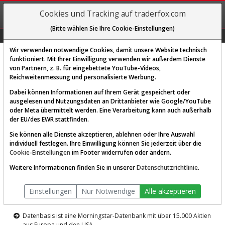
REGIS-
Cookies und Tracking auf traderfox.com
TRIEREN
(Bitte wählen Sie Ihre Cookie-Einstellungen)
Graphs
Explorer
Sector
Scan
Visual
Historie
Macro
Wir verwenden notwendige Cookies, damit unsere Website technisch
funktioniert. Mit Ihrer Einwilligung verwenden wir außerdem Dienste
von Partnern, z. B. für eingebettete YouTube-Videos,
Diese Funktion ist nur für
Reichweitenmessung und personalisierte Werbung.
Premium-Kunden verfügbar
Dabei können Informationen auf Ihrem Gerät gespeichert oder
ausgelesen und Nutzungsdaten an Drittanbieter wie Google/YouTube
oder Meta übermittelt werden. Eine Verarbeitung kann auch außerhalb
der EU/des EWR stattfinden.
Sie können alle Dienste akzeptieren, ablehnen oder Ihre Auswahl
individuell festlegen. Ihre Einwilligung können Sie jederzeit über die
Cookie-Einstellungen
im Footer widerrufen oder ändern.
AKTIEN-TERMINAL
Weitere Informationen finden Sie in unserer
Datenschutzrichtlinie
.
Die Aktienanalyse-Plattform von
Einstellungen
Nur Notwendige
Alle akzeptieren
TraderFox
Datenbasis ist eine Morningstar-Datenbank mit über 15.000 Aktien
aus Europa und den USA