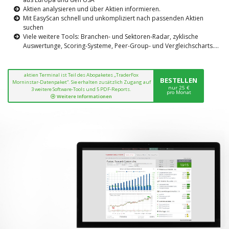
Aktien analysieren und über Aktien informieren.
Mit EasyScan schnell und unkompliziert nach passenden Aktien
suchen
Viele weitere Tools: Branchen- und Sektoren-Radar, zyklische
Auswertunge, Scoring-Systeme, Peer-Group- und Vergleichscharts....
aktien Terminal ist Teil des Abopaketes „TraderFox
BESTELLEN
Morninstar-Datenpaket“. Sie erhalten zusätzlich Zugang auf
nur 25 €
3 weitere Software-Tools und 5 PDF-Reports.
pro Monat
Weitere Informationen