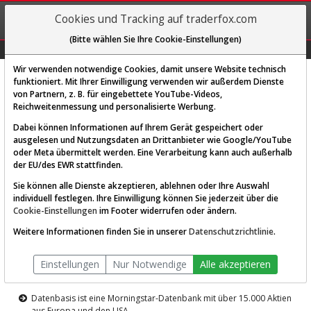
REGIS-
Cookies und Tracking auf traderfox.com
TRIEREN
(Bitte wählen Sie Ihre Cookie-Einstellungen)
Graphs
Explorer
Sector
Scan
Visual
Historie
Macro
Wir verwenden notwendige Cookies, damit unsere Website technisch
funktioniert. Mit Ihrer Einwilligung verwenden wir außerdem Dienste
von Partnern, z. B. für eingebettete YouTube-Videos,
Diese Funktion ist nur für
Reichweitenmessung und personalisierte Werbung.
Premium-Kunden verfügbar
Dabei können Informationen auf Ihrem Gerät gespeichert oder
ausgelesen und Nutzungsdaten an Drittanbieter wie Google/YouTube
oder Meta übermittelt werden. Eine Verarbeitung kann auch außerhalb
der EU/des EWR stattfinden.
Sie können alle Dienste akzeptieren, ablehnen oder Ihre Auswahl
individuell festlegen. Ihre Einwilligung können Sie jederzeit über die
Cookie-Einstellungen
im Footer widerrufen oder ändern.
AKTIEN-TERMINAL
Weitere Informationen finden Sie in unserer
Datenschutzrichtlinie
.
Die Aktienanalyse-Plattform von
Einstellungen
Nur Notwendige
Alle akzeptieren
TraderFox
Datenbasis ist eine Morningstar-Datenbank mit über 15.000 Aktien
aus Europa und den USA