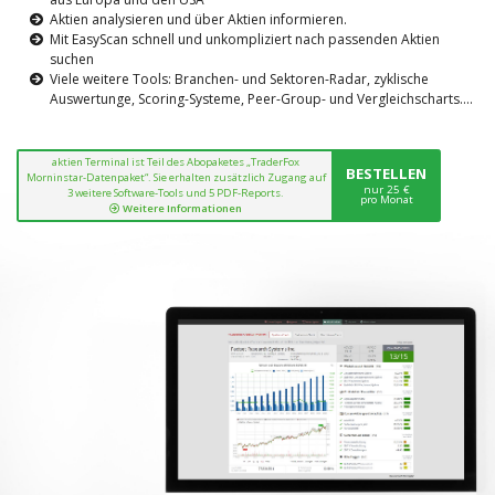
Aktien analysieren und über Aktien informieren.
Mit EasyScan schnell und unkompliziert nach passenden Aktien
suchen
Viele weitere Tools: Branchen- und Sektoren-Radar, zyklische
Auswertunge, Scoring-Systeme, Peer-Group- und Vergleichscharts....
aktien Terminal ist Teil des Abopaketes „TraderFox
BESTELLEN
Morninstar-Datenpaket“. Sie erhalten zusätzlich Zugang auf
nur 25 €
3 weitere Software-Tools und 5 PDF-Reports.
pro Monat
Weitere Informationen