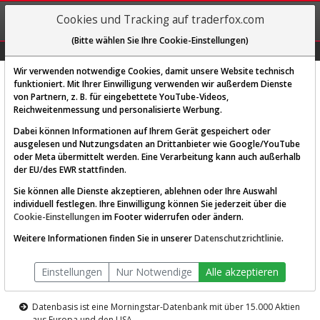
REGIS-
Cookies und Tracking auf traderfox.com
TRIEREN
(Bitte wählen Sie Ihre Cookie-Einstellungen)
Graphs
Explorer
Sector
Scan
Visual
Historie
Macro
Wir verwenden notwendige Cookies, damit unsere Website technisch
funktioniert. Mit Ihrer Einwilligung verwenden wir außerdem Dienste
von Partnern, z. B. für eingebettete YouTube-Videos,
Diese Funktion ist nur für
Reichweitenmessung und personalisierte Werbung.
Premium-Kunden verfügbar
Dabei können Informationen auf Ihrem Gerät gespeichert oder
ausgelesen und Nutzungsdaten an Drittanbieter wie Google/YouTube
oder Meta übermittelt werden. Eine Verarbeitung kann auch außerhalb
der EU/des EWR stattfinden.
Sie können alle Dienste akzeptieren, ablehnen oder Ihre Auswahl
individuell festlegen. Ihre Einwilligung können Sie jederzeit über die
Cookie-Einstellungen
im Footer widerrufen oder ändern.
AKTIEN-TERMINAL
Weitere Informationen finden Sie in unserer
Datenschutzrichtlinie
.
Die Aktienanalyse-Plattform von
Einstellungen
Nur Notwendige
Alle akzeptieren
TraderFox
Datenbasis ist eine Morningstar-Datenbank mit über 15.000 Aktien
aus Europa und den USA