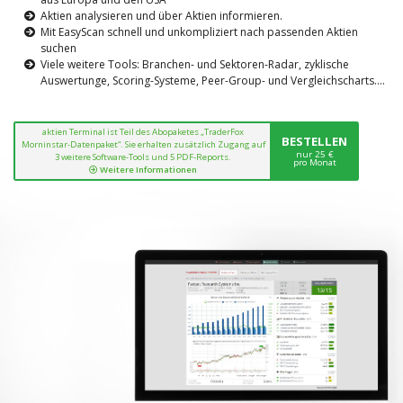
Aktien analysieren und über Aktien informieren.
Mit EasyScan schnell und unkompliziert nach passenden Aktien
suchen
Viele weitere Tools: Branchen- und Sektoren-Radar, zyklische
Auswertunge, Scoring-Systeme, Peer-Group- und Vergleichscharts....
aktien Terminal ist Teil des Abopaketes „TraderFox
BESTELLEN
Morninstar-Datenpaket“. Sie erhalten zusätzlich Zugang auf
nur 25 €
3 weitere Software-Tools und 5 PDF-Reports.
pro Monat
Weitere Informationen