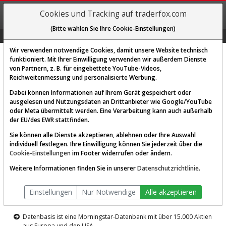
REGIS-
Cookies und Tracking auf traderfox.com
TRIEREN
(Bitte wählen Sie Ihre Cookie-Einstellungen)
Graphs
Explorer
Sector
Scan
Visual
Historie
Macro
Wir verwenden notwendige Cookies, damit unsere Website technisch
funktioniert. Mit Ihrer Einwilligung verwenden wir außerdem Dienste
von Partnern, z. B. für eingebettete YouTube-Videos,
Diese Funktion ist nur für
Reichweitenmessung und personalisierte Werbung.
Premium-Kunden verfügbar
Dabei können Informationen auf Ihrem Gerät gespeichert oder
ausgelesen und Nutzungsdaten an Drittanbieter wie Google/YouTube
oder Meta übermittelt werden. Eine Verarbeitung kann auch außerhalb
der EU/des EWR stattfinden.
Sie können alle Dienste akzeptieren, ablehnen oder Ihre Auswahl
individuell festlegen. Ihre Einwilligung können Sie jederzeit über die
Cookie-Einstellungen
im Footer widerrufen oder ändern.
AKTIEN-TERMINAL
Weitere Informationen finden Sie in unserer
Datenschutzrichtlinie
.
Die Aktienanalyse-Plattform von
Einstellungen
Nur Notwendige
Alle akzeptieren
TraderFox
Datenbasis ist eine Morningstar-Datenbank mit über 15.000 Aktien
aus Europa und den USA