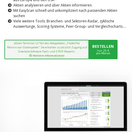
Aktien analysieren und über Aktien informieren.
Mit EasyScan schnell und unkompliziert nach passenden Aktien
suchen
Viele weitere Tools: Branchen- und Sektoren-Radar, zyklische
Auswertunge, Scoring-Systeme, Peer-Group- und Vergleichscharts....
aktien Terminal ist Teil des Abopaketes „TraderFox
BESTELLEN
Morninstar-Datenpaket“. Sie erhalten zusätzlich Zugang auf
nur 25 €
3 weitere Software-Tools und 5 PDF-Reports.
pro Monat
Weitere Informationen