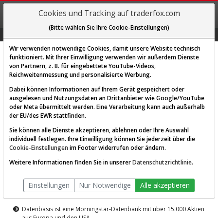
REGIS-
Cookies und Tracking auf traderfox.com
TRIEREN
(Bitte wählen Sie Ihre Cookie-Einstellungen)
Graphs
Explorer
Sector
Scan
Visual
Historie
Macro
Wir verwenden notwendige Cookies, damit unsere Website technisch
funktioniert. Mit Ihrer Einwilligung verwenden wir außerdem Dienste
von Partnern, z. B. für eingebettete YouTube-Videos,
Diese Funktion ist nur für
Reichweitenmessung und personalisierte Werbung.
Premium-Kunden verfügbar
Dabei können Informationen auf Ihrem Gerät gespeichert oder
ausgelesen und Nutzungsdaten an Drittanbieter wie Google/YouTube
oder Meta übermittelt werden. Eine Verarbeitung kann auch außerhalb
der EU/des EWR stattfinden.
Sie können alle Dienste akzeptieren, ablehnen oder Ihre Auswahl
individuell festlegen. Ihre Einwilligung können Sie jederzeit über die
Cookie-Einstellungen
im Footer widerrufen oder ändern.
AKTIEN-TERMINAL
Weitere Informationen finden Sie in unserer
Datenschutzrichtlinie
.
Die Aktienanalyse-Plattform von
Einstellungen
Nur Notwendige
Alle akzeptieren
TraderFox
Datenbasis ist eine Morningstar-Datenbank mit über 15.000 Aktien
aus Europa und den USA