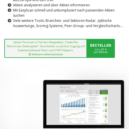
Aktien analysieren und über Aktien informieren.
Mit EasyScan schnell und unkompliziert nach passenden Aktien
suchen
Viele weitere Tools: Branchen- und Sektoren-Radar, zyklische
Auswertunge, Scoring-Systeme, Peer-Group- und Vergleichscharts....
aktien Terminal ist Teil des Abopaketes „TraderFox
BESTELLEN
Morninstar-Datenpaket“. Sie erhalten zusätzlich Zugang auf
nur 25 €
3 weitere Software-Tools und 5 PDF-Reports.
pro Monat
Weitere Informationen