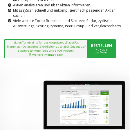
Aktien analysieren und über Aktien informieren.
Mit EasyScan schnell und unkompliziert nach passenden Aktien
suchen
Viele weitere Tools: Branchen- und Sektoren-Radar, zyklische
Auswertunge, Scoring-Systeme, Peer-Group- und Vergleichscharts....
aktien Terminal ist Teil des Abopaketes „TraderFox
BESTELLEN
Morninstar-Datenpaket“. Sie erhalten zusätzlich Zugang auf
nur 25 €
3 weitere Software-Tools und 5 PDF-Reports.
pro Monat
Weitere Informationen