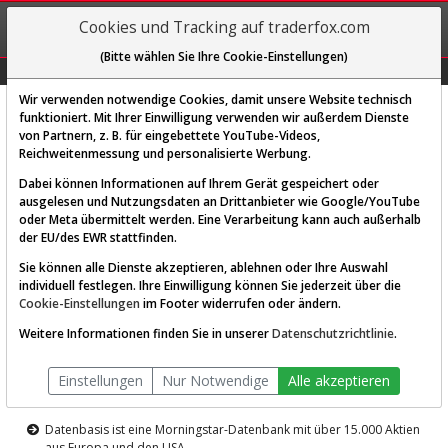
REGIS-
Cookies und Tracking auf traderfox.com
TRIEREN
(Bitte wählen Sie Ihre Cookie-Einstellungen)
Graphs
Explorer
Sector
Scan
Visual
Historie
Macro
Wir verwenden notwendige Cookies, damit unsere Website technisch
funktioniert. Mit Ihrer Einwilligung verwenden wir außerdem Dienste
von Partnern, z. B. für eingebettete YouTube-Videos,
Diese Funktion ist nur für
Reichweitenmessung und personalisierte Werbung.
Premium-Kunden verfügbar
Dabei können Informationen auf Ihrem Gerät gespeichert oder
ausgelesen und Nutzungsdaten an Drittanbieter wie Google/YouTube
oder Meta übermittelt werden. Eine Verarbeitung kann auch außerhalb
der EU/des EWR stattfinden.
Sie können alle Dienste akzeptieren, ablehnen oder Ihre Auswahl
individuell festlegen. Ihre Einwilligung können Sie jederzeit über die
Cookie-Einstellungen
im Footer widerrufen oder ändern.
AKTIEN-TERMINAL
Weitere Informationen finden Sie in unserer
Datenschutzrichtlinie
.
Die Aktienanalyse-Plattform von
Einstellungen
Nur Notwendige
Alle akzeptieren
TraderFox
Datenbasis ist eine Morningstar-Datenbank mit über 15.000 Aktien
aus Europa und den USA