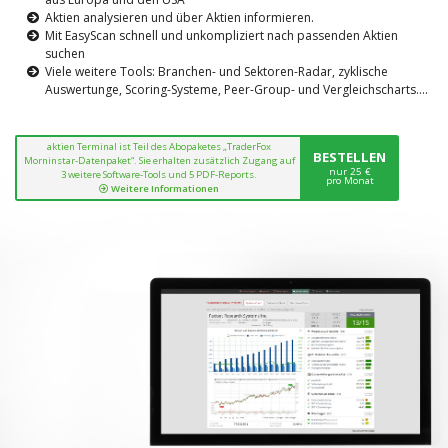
Aktien analysieren und über Aktien informieren.
Mit EasyScan schnell und unkompliziert nach passenden Aktien
suchen
Viele weitere Tools: Branchen- und Sektoren-Radar, zyklische
Auswertunge, Scoring-Systeme, Peer-Group- und Vergleichscharts....
aktien Terminal ist Teil des Abopaketes „TraderFox
BESTELLEN
Morninstar-Datenpaket“. Sie erhalten zusätzlich Zugang auf
nur 25 €
3 weitere Software-Tools und 5 PDF-Reports.
pro Monat
Weitere Informationen