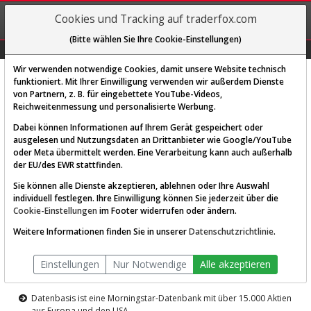
REGIS-
Cookies und Tracking auf traderfox.com
TRIEREN
(Bitte wählen Sie Ihre Cookie-Einstellungen)
Graphs
Explorer
Sector
Scan
Visual
Historie
Macro
Wir verwenden notwendige Cookies, damit unsere Website technisch
funktioniert. Mit Ihrer Einwilligung verwenden wir außerdem Dienste
von Partnern, z. B. für eingebettete YouTube-Videos,
Diese Funktion ist nur für
Reichweitenmessung und personalisierte Werbung.
Premium-Kunden verfügbar
Dabei können Informationen auf Ihrem Gerät gespeichert oder
ausgelesen und Nutzungsdaten an Drittanbieter wie Google/YouTube
oder Meta übermittelt werden. Eine Verarbeitung kann auch außerhalb
der EU/des EWR stattfinden.
Sie können alle Dienste akzeptieren, ablehnen oder Ihre Auswahl
individuell festlegen. Ihre Einwilligung können Sie jederzeit über die
Cookie-Einstellungen
im Footer widerrufen oder ändern.
AKTIEN-TERMINAL
Weitere Informationen finden Sie in unserer
Datenschutzrichtlinie
.
Die Aktienanalyse-Plattform von
Einstellungen
Nur Notwendige
Alle akzeptieren
TraderFox
Datenbasis ist eine Morningstar-Datenbank mit über 15.000 Aktien
aus Europa und den USA