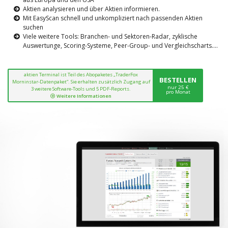
Aktien analysieren und über Aktien informieren.
Mit EasyScan schnell und unkompliziert nach passenden Aktien
suchen
Viele weitere Tools: Branchen- und Sektoren-Radar, zyklische
Auswertunge, Scoring-Systeme, Peer-Group- und Vergleichscharts....
aktien Terminal ist Teil des Abopaketes „TraderFox
BESTELLEN
Morninstar-Datenpaket“. Sie erhalten zusätzlich Zugang auf
nur 25 €
3 weitere Software-Tools und 5 PDF-Reports.
pro Monat
Weitere Informationen