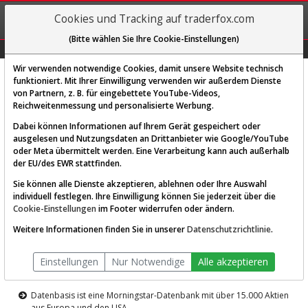
REGIS-
Cookies und Tracking auf traderfox.com
TRIEREN
(Bitte wählen Sie Ihre Cookie-Einstellungen)
Graphs
Explorer
Sector
Scan
Visual
Historie
Macro
Wir verwenden notwendige Cookies, damit unsere Website technisch
funktioniert. Mit Ihrer Einwilligung verwenden wir außerdem Dienste
von Partnern, z. B. für eingebettete YouTube-Videos,
Diese Funktion ist nur für
Reichweitenmessung und personalisierte Werbung.
Premium-Kunden verfügbar
Dabei können Informationen auf Ihrem Gerät gespeichert oder
ausgelesen und Nutzungsdaten an Drittanbieter wie Google/YouTube
oder Meta übermittelt werden. Eine Verarbeitung kann auch außerhalb
der EU/des EWR stattfinden.
Sie können alle Dienste akzeptieren, ablehnen oder Ihre Auswahl
individuell festlegen. Ihre Einwilligung können Sie jederzeit über die
Cookie-Einstellungen
im Footer widerrufen oder ändern.
AKTIEN-TERMINAL
Weitere Informationen finden Sie in unserer
Datenschutzrichtlinie
.
Die Aktienanalyse-Plattform von
Einstellungen
Nur Notwendige
Alle akzeptieren
TraderFox
Datenbasis ist eine Morningstar-Datenbank mit über 15.000 Aktien
aus Europa und den USA