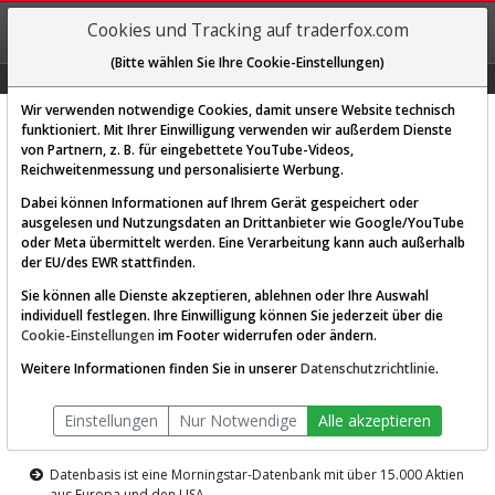
REGIS-
Cookies und Tracking auf traderfox.com
TRIEREN
(Bitte wählen Sie Ihre Cookie-Einstellungen)
Graphs
Explorer
Sector
Scan
Visual
Historie
Macro
Wir verwenden notwendige Cookies, damit unsere Website technisch
funktioniert. Mit Ihrer Einwilligung verwenden wir außerdem Dienste
von Partnern, z. B. für eingebettete YouTube-Videos,
Diese Funktion ist nur für
Reichweitenmessung und personalisierte Werbung.
Premium-Kunden verfügbar
Dabei können Informationen auf Ihrem Gerät gespeichert oder
ausgelesen und Nutzungsdaten an Drittanbieter wie Google/YouTube
oder Meta übermittelt werden. Eine Verarbeitung kann auch außerhalb
der EU/des EWR stattfinden.
Sie können alle Dienste akzeptieren, ablehnen oder Ihre Auswahl
individuell festlegen. Ihre Einwilligung können Sie jederzeit über die
Cookie-Einstellungen
im Footer widerrufen oder ändern.
AKTIEN-TERMINAL
Weitere Informationen finden Sie in unserer
Datenschutzrichtlinie
.
Die Aktienanalyse-Plattform von
Einstellungen
Nur Notwendige
Alle akzeptieren
TraderFox
Datenbasis ist eine Morningstar-Datenbank mit über 15.000 Aktien
aus Europa und den USA