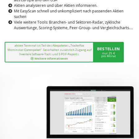
Aktien analysieren und über Aktien informieren.
Mit EasyScan schnell und unkompliziert nach passenden Aktien
suchen
Viele weitere Tools: Branchen- und Sektoren-Radar, zyklische
Auswertunge, Scoring-Systeme, Peer-Group- und Vergleichscharts....
aktien Terminal ist Teil des Abopaketes „TraderFox
BESTELLEN
Morninstar-Datenpaket“. Sie erhalten zusätzlich Zugang auf
nur 25 €
3 weitere Software-Tools und 5 PDF-Reports.
pro Monat
Weitere Informationen