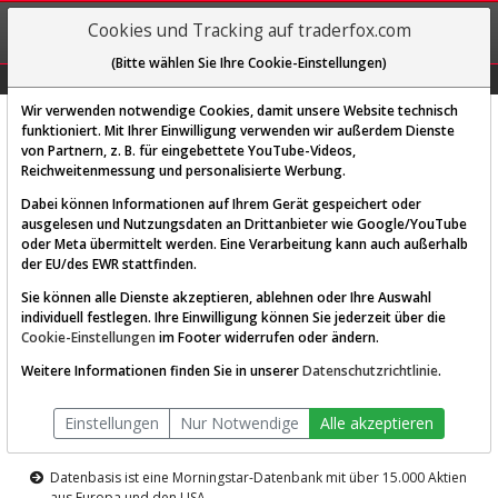
REGIS-
Cookies und Tracking auf traderfox.com
TRIEREN
(Bitte wählen Sie Ihre Cookie-Einstellungen)
Graphs
Explorer
Sector
Scan
Visual
Historie
Macro
Wir verwenden notwendige Cookies, damit unsere Website technisch
funktioniert. Mit Ihrer Einwilligung verwenden wir außerdem Dienste
von Partnern, z. B. für eingebettete YouTube-Videos,
Diese Funktion ist nur für
Reichweitenmessung und personalisierte Werbung.
Premium-Kunden verfügbar
Dabei können Informationen auf Ihrem Gerät gespeichert oder
ausgelesen und Nutzungsdaten an Drittanbieter wie Google/YouTube
oder Meta übermittelt werden. Eine Verarbeitung kann auch außerhalb
der EU/des EWR stattfinden.
Sie können alle Dienste akzeptieren, ablehnen oder Ihre Auswahl
individuell festlegen. Ihre Einwilligung können Sie jederzeit über die
Cookie-Einstellungen
im Footer widerrufen oder ändern.
AKTIEN-TERMINAL
Weitere Informationen finden Sie in unserer
Datenschutzrichtlinie
.
Die Aktienanalyse-Plattform von
Einstellungen
Nur Notwendige
Alle akzeptieren
TraderFox
Datenbasis ist eine Morningstar-Datenbank mit über 15.000 Aktien
aus Europa und den USA