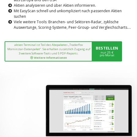
Aktien analysieren und über Aktien informieren.
Mit EasyScan schnell und unkompliziert nach passenden Aktien
suchen
Viele weitere Tools: Branchen- und Sektoren-Radar, zyklische
Auswertunge, Scoring-Systeme, Peer-Group- und Vergleichscharts....
aktien Terminal ist Teil des Abopaketes „TraderFox
BESTELLEN
Morninstar-Datenpaket“. Sie erhalten zusätzlich Zugang auf
nur 25 €
3 weitere Software-Tools und 5 PDF-Reports.
pro Monat
Weitere Informationen